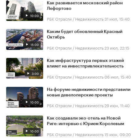
Как развивается московский район
Лефортово
10:00
РБК Отрасли / Недвижимость
31 июл, 15:40
Каким будет обновленный Красный
Октябрь
15:00
РБК Отрасли / Недвижимость
23 июл, 22:15
Как инфраструктура первых этажей
влияет на инвестпривлекательность
3:00
РБК Отрасли / Недвижимость
06 июл, 15:40
На форуме недвижимости представили
новые девелоперские проекты
10:00
РБК Отрасли / Недвижимость
29 июн, 11:40
Как создавали эко-отель на Новой
Риге: интервью с Юрием Королевым
10:00
РБК Отрасли / Недвижимость
15 июн, 09:20