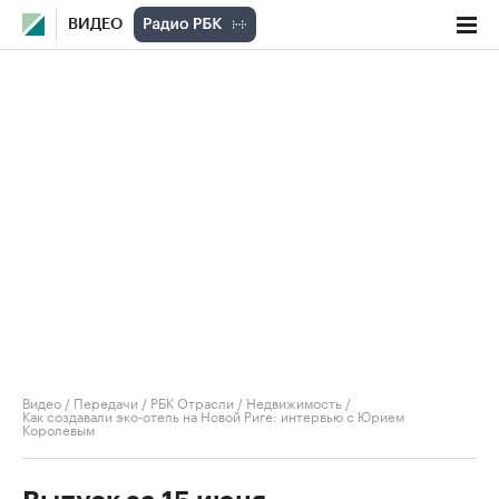
ВИДЕО
Видео
/
Передачи
/
РБК Отрасли / Недвижимость
/
Как создавали эко-отель на Новой Риге: интервью с Юрием
Королевым