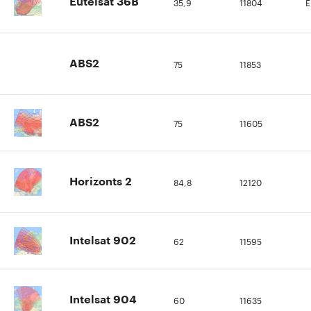
35,9
11804
E
Eutelsat 36В
75
11853
ABS2
75
11605
ABS2
84,8
12120
Horizonts 2
62
11595
Intelsat 902
60
11635
Intelsat 904