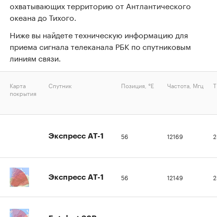
охватывающих территорию от Антлантического
океана до Тихого.
Ниже вы найдете техническую информацию для
приема сигнала телеканала РБК по спутниковым
линиям связи.
Карта
Спутник
Позиция, °Е
Частота, Мгц
Т
покрытия
56
12169
2
Экспресс AT-1
56
12149
2
Экспресс AT-1