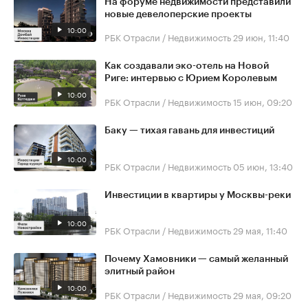
На форуме недвижимости представили
новые девелоперские проекты
10:00
РБК Отрасли / Недвижимость
29 июн, 11:40
Как создавали эко-отель на Новой
Риге: интервью с Юрием Королевым
10:00
РБК Отрасли / Недвижимость
15 июн, 09:20
Баку — тихая гавань для инвестиций
10:00
РБК Отрасли / Недвижимость
05 июн, 13:40
Инвестиции в квартиры у Москвы-реки
10:00
РБК Отрасли / Недвижимость
29 мая, 11:40
Почему Хамовники — самый желанный
элитный район
10:00
РБК Отрасли / Недвижимость
29 мая, 09:20