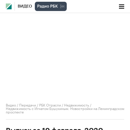
ВИДЕО
Видео
/
Передачи
/
РБК Отрасли / Недвижимость
/
Недвижимость с Игнатом Бушухиным. Новостройки на Ленинградском
проспекте