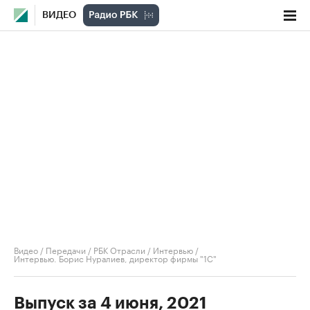
ВИДЕО
Видео
/
Передачи
/
РБК Отрасли / Интервью
/
Интервью. Борис Нуралиев, директор фирмы "1С"
Выпуск за 4 июня, 2021