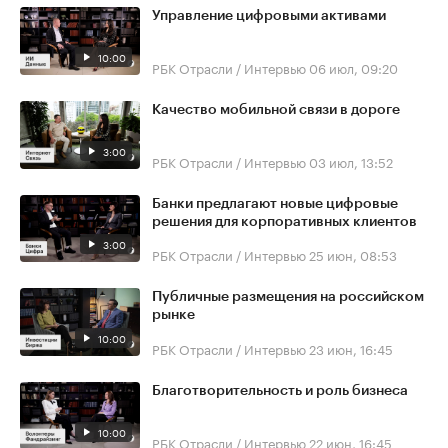
Управление цифровыми активами
10:00
РБК Отрасли / Интервью
06 июл, 09:20
Качество мобильной связи в дороге
3:00
РБК Отрасли / Интервью
03 июл, 13:52
Банки предлагают новые цифровые
решения для корпоративных клиентов
3:00
РБК Отрасли / Интервью
25 июн, 08:53
Публичные размещения на российском
рынке
10:00
РБК Отрасли / Интервью
23 июн, 16:45
Благотворительность и роль бизнеса
10:00
РБК Отрасли / Интервью
22 июн, 16:45