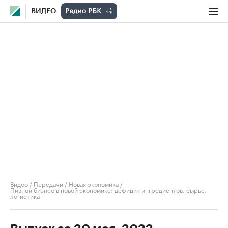
ВИДЕО
Видео
/
Передачи
/
Новая экономика
/
Пивной бизнес в новой экономике: дефицит ингредиентов, сырье,
логистика