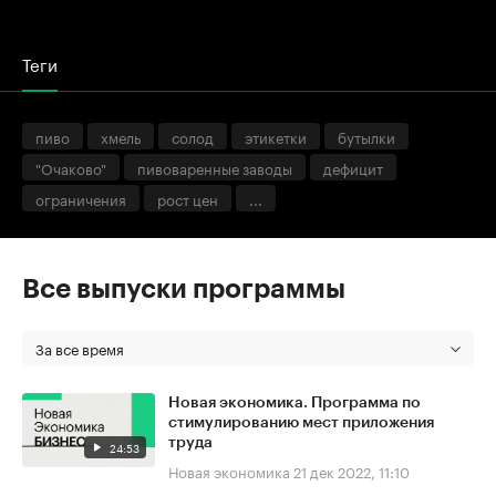
Теги
пиво
хмель
солод
этикетки
бутылки
"Очаково"
пивоваренные заводы
дефицит
ограничения
рост цен
...
Все выпуски программы
За все время
Новая экономика. Программа по
стимулированию мест приложения
труда
24:53
Новая экономика
21 дек 2022, 11:10