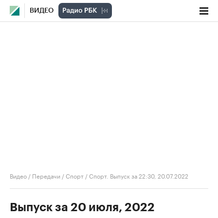
ВИДЕО
Видео
/
Передачи
/
Спорт
/
Спорт. Выпуск за 22:30, 20.07.2022
Выпуск за 20 июля, 2022