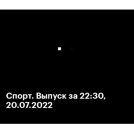
00:00
/
00:00
Спорт. Выпуск за 22:30,
20.07.2022