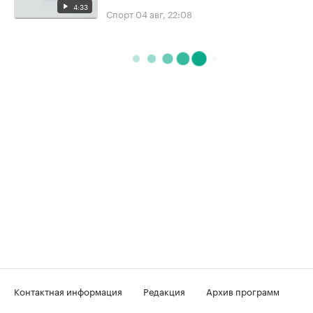
4:33
Спорт
04 авг, 22:08
Контактная информация
Редакция
Архив программ