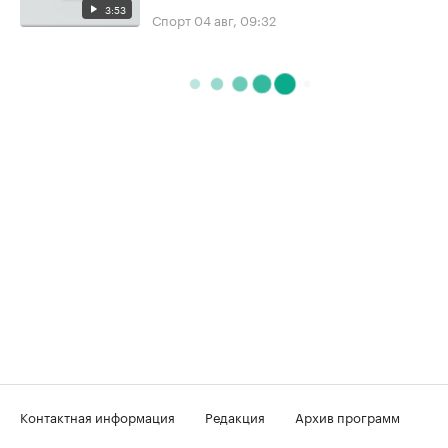
3:53
Спорт
04 авг, 09:32
Контактная информация
Редакция
Архив программ