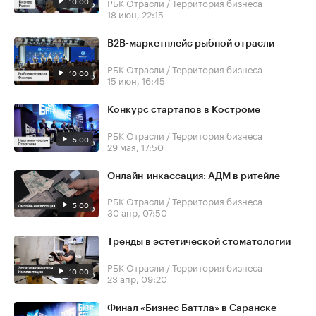
10:00
РБК Отрасли / Территория бизнеса
18 июн, 22:15
В2В-маркетплейс рыбной отрасли
РБК Отрасли / Территория бизнеса
10:00
15 июн, 16:45
Конкурс стартапов в Костроме
РБК Отрасли / Территория бизнеса
5:00
29 мая, 17:50
Онлайн-инкассация: АДМ в ритейле
РБК Отрасли / Территория бизнеса
5:00
30 апр, 07:50
Тренды в эстетической стоматологии
РБК Отрасли / Территория бизнеса
10:00
23 апр, 09:20
Финал «Бизнес Баттла» в Саранске