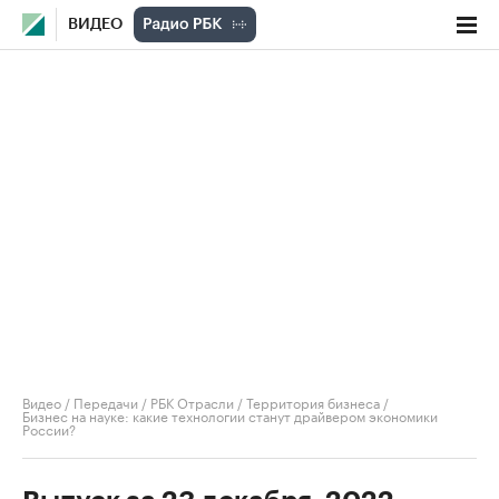
ВИДЕО
Видео
/
Передачи
/
РБК Отрасли / Территория бизнеса
/
Бизнес на науке: какие технологии станут драйвером экономики
России?