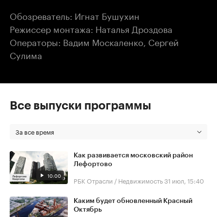
Обозреватель: Игнат Бушухин
Режиссер монтажа: Наталья Дроздова
Операторы: Вадим Москаленко, Сергей
Сулима
Все выпуски программы
За все время
Как развивается московский район
Лефортово
10:00
РБК Отрасли / Недвижимость
31 июл, 15:40
Каким будет обновленный Красный
Октябрь