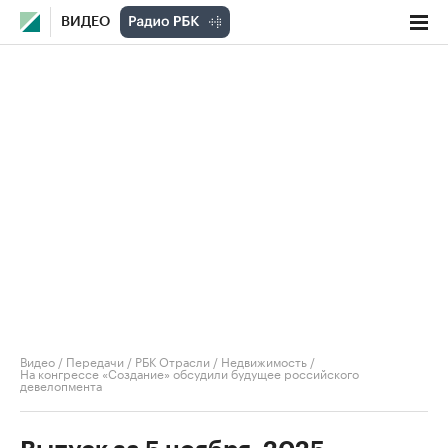
ВИДЕО
Видео
/
Передачи
/
РБК Отрасли / Недвижимость
/
На конгрессе «Создание» обсудили будущее российского
девелопмента