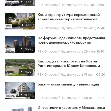
15:00
РБК Отрасли / Недвижимость
23 июл, 22:15
Как инфраструктура первых этажей
влияет на инвестпривлекательность
3:00
РБК Отрасли / Недвижимость
06 июл, 15:40
На форуме недвижимости представили
новые девелоперские проекты
10:00
РБК Отрасли / Недвижимость
29 июн, 11:40
Как создавали эко-отель на Новой
Риге: интервью с Юрием Королевым
10:00
РБК Отрасли / Недвижимость
15 июн, 09:20
Баку — тихая гавань для инвестиций
10:00
РБК Отрасли / Недвижимость
05 июн, 13:40
Инвестиции в квартиры у Москвы-реки