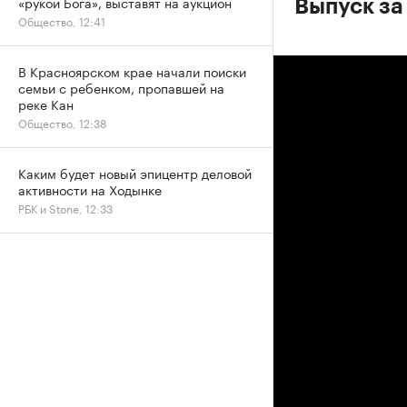
«рукой Бога», выставят на аукцион
Выпуск за 
Общество, 12:41
В Красноярском крае начали поиски
семьи с ребенком, пропавшей на
реке Кан
Общество, 12:38
Каким будет новый эпицентр деловой
активности на Ходынке
РБК и Stone, 12:33