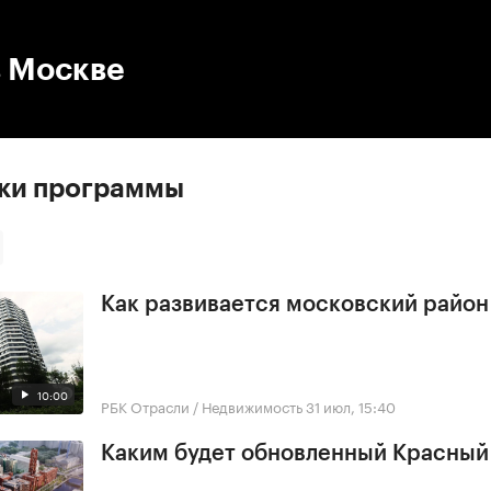
:00
/
00:00
в Москве
ски программы
Как развивается московский райо
10:00
РБК Отрасли / Недвижимость
31 июл, 15:40
Каким будет обновленный Красный