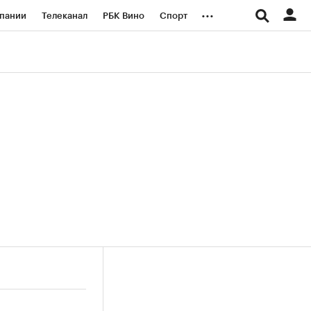
...
пании
Телеканал
РБК Вино
Спорт
ые проекты
Город
Стиль
Крипто
Спецпроекты СПб
логии и медиа
Финансы