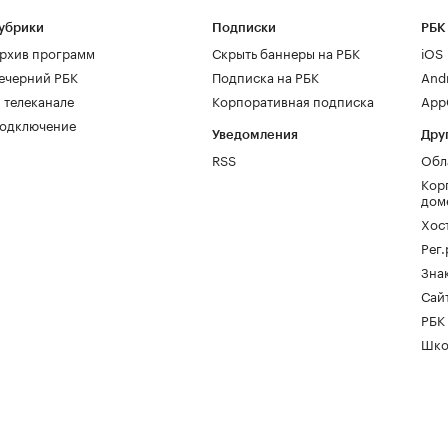
убрики
Подписки
РБК
рхив программ
Скрыть баннеры на РБК
iOS
ечерний РБК
Подписка на РБК
And
 телеканале
Корпоративная подписка
AppG
одключение
Уведомления
Дру
RSS
Обл
Кор
дом
Хос
Рег
Зна
Сайт
РБК
Шко