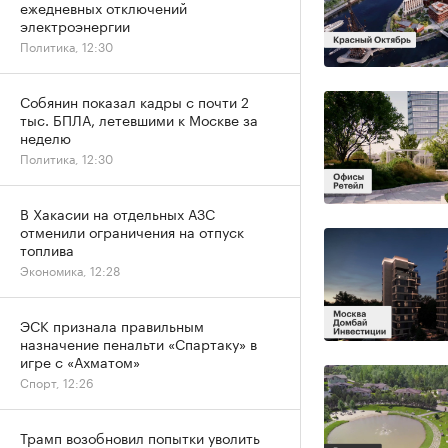
ежедневных отключений
электроэнергии
Политика, 12:30
Собянин показал кадры с почти 2
тыс. БПЛА, летевшими к Москве за
неделю
Политика, 12:30
В Хакасии на отдельных АЗС
отменили ограничения на отпуск
топлива
Экономика, 12:28
ЭСК признала правильным
назначение пенальти «Спартаку» в
игре с «Ахматом»
Спорт, 12:26
Трамп возобновил попытки уволить