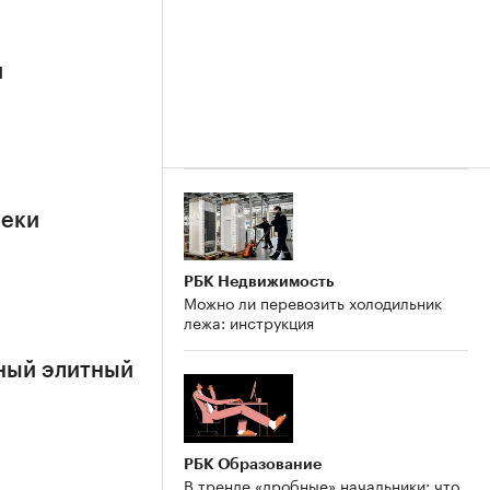
й
реки
РБК Недвижимость
Можно ли перевозить холодильник
лежа: инструкция
ный элитный
РБК Образование
В тренде «дробные» начальники: что