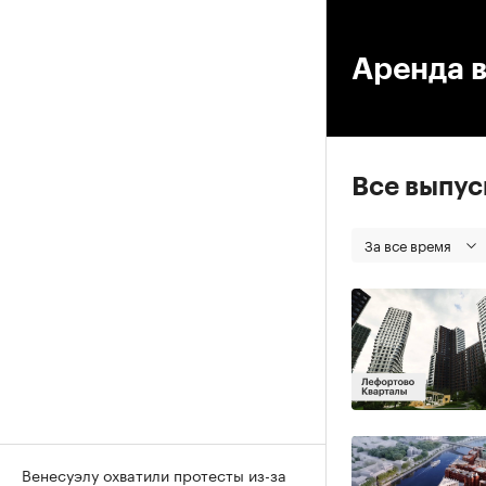
00
Аренда 
Все выпу
За все время
Венесуэлу охватили протесты из-за