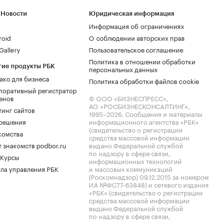
 Новости
Юридическая информация
Информация об ограничениях
roid
О соблюдении авторских прав
allery
Пользовательское соглашение
Политика в отношении обработки
гие продукты РБК
персональных данных
ако для бизнеса
Политика обработки файлов cookie
поративный регистратор
енов
© ООО «БИЗНЕСПРЕСС»,
АО «РОСБИЗНЕСКОНСАЛТИНГ»,
тинг сайтов
1995–2026
. Сообщения и материалы
.решения
информационного агентства «РБК»
(свидетельство о регистрации
комства
средства массовой информации
 знакомств podbor.ru
выдано Федеральной службой
по надзору в сфере связи,
 Курсы
информационных технологий
ла управления РБК
и массовых коммуникаций
(Роскомнадзор) 09.12.2015 за номером
ИА №ФС77-63848) и сетевого издания
«РБК» (свидетельство о регистрации
средства массовой информации
выдано Федеральной службой
по надзору в сфере связи,