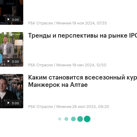
3:00
РБК Отрасли / Мнение
19 ноя 2024, 07:55
Тренды и перспективы на рынке IP
3:00
РБК Отрасли / Мнение
19 сен 2024, 12:50
Каким становится всесезонный ку
Манжерок на Алтае
5:00
РБК Отрасли / Мнение
28 июл 2023, 09:20