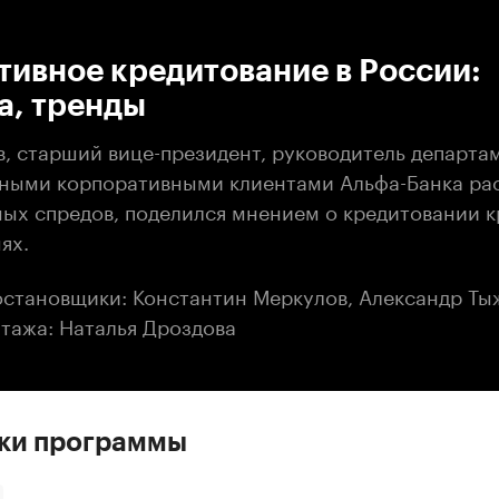
:00
/
00:00
ивное кредитование в России:
а, тренды
в, старший вице-президент, руководитель департа
пными корпоративными клиентами Альфа-Банка рас
ных спредов, поделился мнением о кредитовании 
ях.
становщики: Константин Меркулов, Александр Ты
тажа: Наталья Дроздова
ски программы