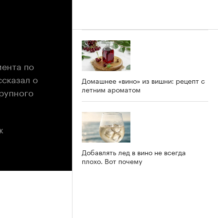
мента по
сказал о
Домашнее «вино» из вишни: рецепт с
летним ароматом
крупного
ж
Добавлять лед в вино не всегда
плохо. Вот почему