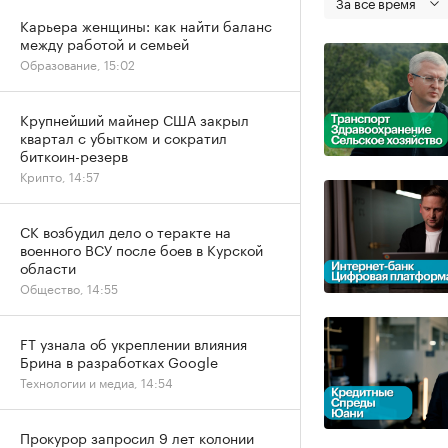
За все время
Карьера женщины: как найти баланс
между работой и семьей
Образование, 15:02
Крупнейший майнер США закрыл
квартал с убытком и сократил
биткоин-резерв
Крипто, 14:57
СК возбудил дело о теракте на
военного ВСУ после боев в Курской
области
Общество, 14:55
FT узнала об укреплении влияния
Брина в разработках Google
Технологии и медиа, 14:54
Прокурор запросил 9 лет колонии