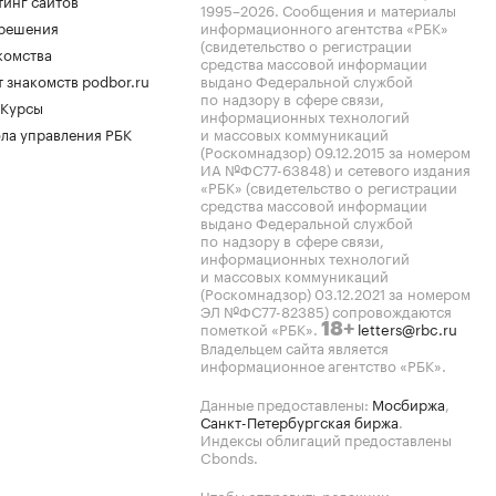
тинг сайтов
1995–2026
. Сообщения и материалы
.решения
информационного агентства «РБК»
(свидетельство о регистрации
комства
средства массовой информации
 знакомств podbor.ru
выдано Федеральной службой
по надзору в сфере связи,
 Курсы
информационных технологий
ла управления РБК
и массовых коммуникаций
(Роскомнадзор) 09.12.2015 за номером
ИА №ФС77-63848) и сетевого издания
«РБК» (свидетельство о регистрации
средства массовой информации
выдано Федеральной службой
по надзору в сфере связи,
информационных технологий
и массовых коммуникаций
(Роскомнадзор) 03.12.2021 за номером
ЭЛ №ФС77-82385) сопровождаются
пометкой «РБК».
letters@rbc.ru
18+
Владельцем сайта является
информационное агентство «РБК».
Данные предоставлены:
Мосбиржа
,
Санкт-Петербургская биржа
.
Индексы облигаций предоставлены
Cbonds.
Чтобы отправить редакции