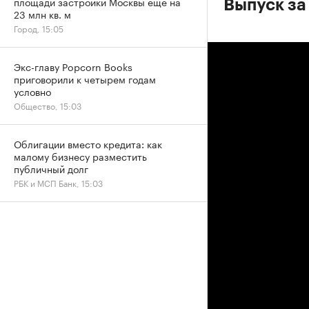
площади застройки Москвы еще на
Выпуск за
23 млн кв. м
Город, 15:05
Экс-главу Popcorn Books
приговорили к четырем годам
условно
Общество, 15:03
Облигации вместо кредита: как
малому бизнесу разместить
публичный долг
РБК и МСП Банк, 15:03