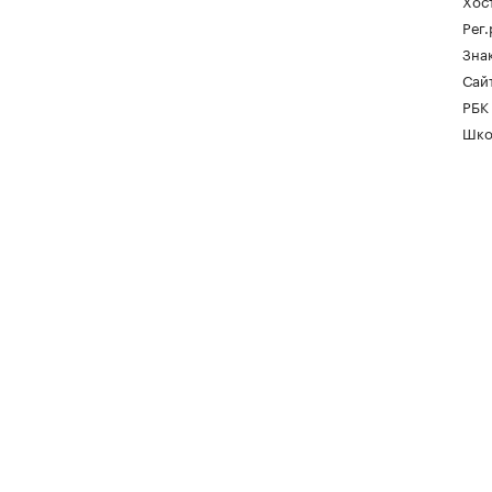
Хос
Рег
Зна
Сайт
РБК
Шко