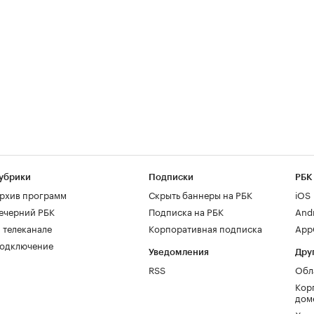
убрики
Подписки
РБК
рхив программ
Скрыть баннеры на РБК
iOS
ечерний РБК
Подписка на РБК
And
 телеканале
Корпоративная подписка
AppG
одключение
Уведомления
Дру
RSS
Обл
Кор
дом