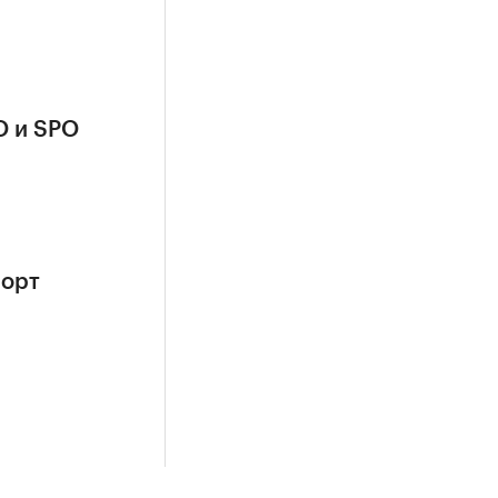
O и SPO
рорт