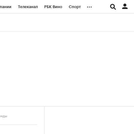
...
пании
Телеканал
РБК Вино
Спорт
ые проекты
Город
Стиль
Крипто
Спецпроекты СПб
логии и медиа
Финансы
енды