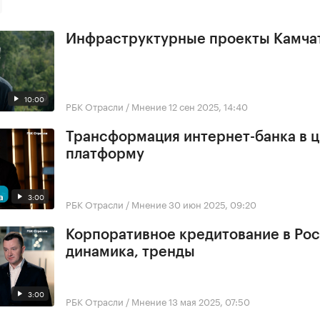
Инфраструктурные проекты Камчат
10:00
РБК Отрасли / Мнение
12 сен 2025, 14:40
Трансформация интернет-банка в 
платформу
3:00
РБК Отрасли / Мнение
30 июн 2025, 09:20
Корпоративное кредитование в Рос
динамика, тренды
3:00
РБК Отрасли / Мнение
13 мая 2025, 07:50