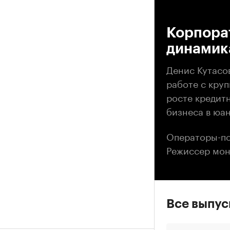
00
Корпорат
динамик
Денис Кутасо
работе с кру
росте кредит
бизнеса в юан
Операторы-по
Режиссер мон
Все выпу