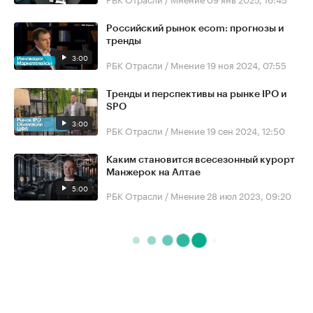
Российский рынок ecom: прогнозы и
тренды
3:00
РБК Отрасли / Мнение
19 ноя 2024, 07:55
Тренды и перспективы на рынке IPO и
SPO
3:00
РБК Отрасли / Мнение
19 сен 2024, 12:50
Каким становится всесезонный курорт
Манжерок на Алтае
5:00
РБК Отрасли / Мнение
28 июл 2023, 09:20