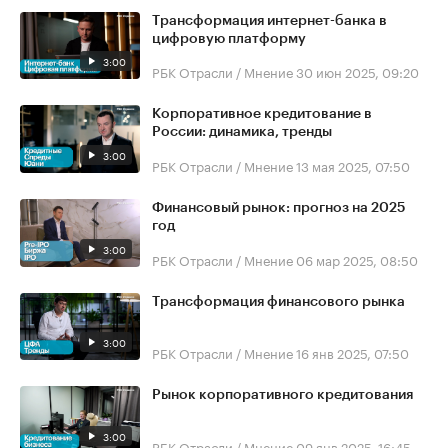
Трансформация интернет-банка в
цифровую платформу
3:00
РБК Отрасли / Мнение
30 июн 2025, 09:20
Корпоративное кредитование в
России: динамика, тренды
3:00
РБК Отрасли / Мнение
13 мая 2025, 07:50
Финансовый рынок: прогноз на 2025
год
3:00
РБК Отрасли / Мнение
06 мар 2025, 08:50
Трансформация финансового рынка
3:00
РБК Отрасли / Мнение
16 янв 2025, 07:50
Рынок корпоративного кредитования
3:00
РБК Отрасли / Мнение
09 янв 2025, 16:45