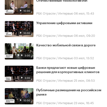
Отечественные технологии ИИ
10:00
РБК Отрасли / Интервью
06 июл, 15:43
Управление цифровыми активами
10:00
РБК Отрасли / Интервью
06 июл, 09:20
Качество мобильной связи в дороге
3:00
РБК Отрасли / Интервью
03 июл, 13:52
Банки предлагают новые цифровые
решения для корпоративных клиентов
3:00
РБК Отрасли / Интервью
25 июн, 08:53
Публичные размещения на российском
рынке
10:00
РБК Отрасли / Интервью
23 июн, 16:45