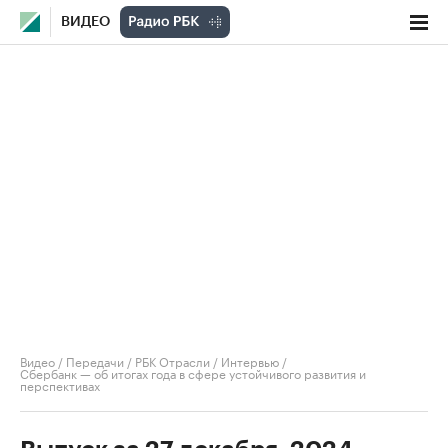
ВИДЕО
Видео
/
Передачи
/
РБК Отрасли / Интервью
/
Сбербанк — об итогах года в сфере устойчивого развития и
перспективах