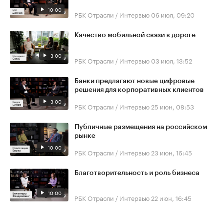
10:00
РБК Отрасли / Интервью
06 июл, 09:20
Качество мобильной связи в дороге
3:00
РБК Отрасли / Интервью
03 июл, 13:52
Банки предлагают новые цифровые
решения для корпоративных клиентов
3:00
РБК Отрасли / Интервью
25 июн, 08:53
Публичные размещения на российском
рынке
10:00
РБК Отрасли / Интервью
23 июн, 16:45
Благотворительность и роль бизнеса
10:00
РБК Отрасли / Интервью
22 июн, 16:45