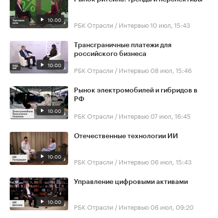
10:00
РБК Отрасли / Интервью
10 июл, 15:43
Трансграничные платежи для
российского бизнеса
10:00
РБК Отрасли / Интервью
08 июл, 15:46
Рынок электромобилей и гибридов в
РФ
10:00
РБК Отрасли / Интервью
07 июл, 16:45
Отечественные технологии ИИ
10:00
РБК Отрасли / Интервью
06 июл, 15:43
Управление цифровыми активами
10:00
РБК Отрасли / Интервью
06 июл, 09:20