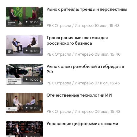
Рынок ритейла: тренды и перспективы
10:00
РБК Отрасли / Интервью
10 июл, 15:43
Трансграничные платежи для
российского бизнеса
10:00
РБК Отрасли / Интервью
08 июл, 15:46
Рынок электромобилей и гибридов в
РФ
10:00
РБК Отрасли / Интервью
07 июл, 16:45
Отечественные технологии ИИ
10:00
РБК Отрасли / Интервью
06 июл, 15:43
Управление цифровыми активами
10:00