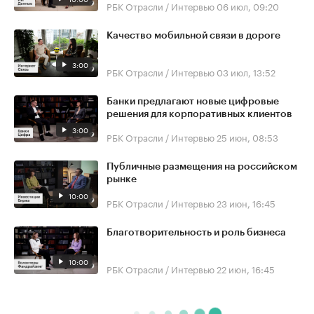
РБК Отрасли / Интервью
06 июл, 09:20
Качество мобильной связи в дороге
3:00
РБК Отрасли / Интервью
03 июл, 13:52
Банки предлагают новые цифровые
решения для корпоративных клиентов
3:00
РБК Отрасли / Интервью
25 июн, 08:53
Публичные размещения на российском
рынке
10:00
РБК Отрасли / Интервью
23 июн, 16:45
Благотворительность и роль бизнеса
10:00
РБК Отрасли / Интервью
22 июн, 16:45