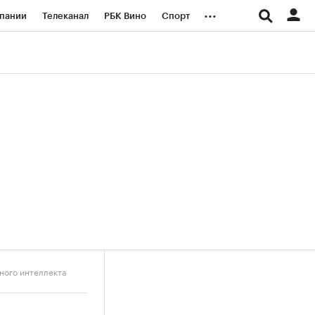
...
пании
Телеканал
РБК Вино
Спорт
ые проекты
Город
Стиль
Крипто
Спецпроекты СПб
логии и медиа
Финансы
ного интеллекта