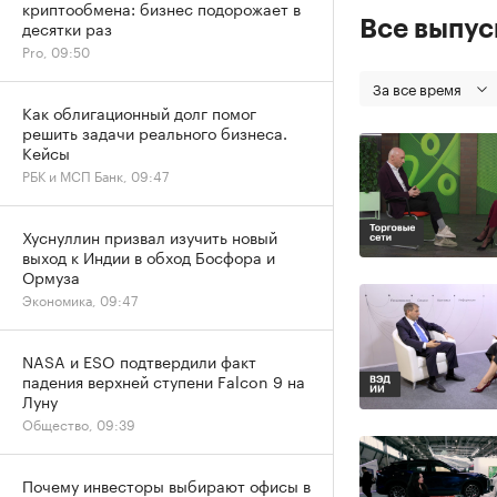
криптообмена: бизнес подорожает в
Все выпу
десятки раз
Pro, 09:50
За все время
Как облигационный долг помог
решить задачи реального бизнеса.
Кейсы
РБК и МСП Банк, 09:47
Хуснуллин призвал изучить новый
выход к Индии в обход Босфора и
Ормуза
Экономика, 09:47
NASA и ESO подтвердили факт
падения верхней ступени Falcon 9 на
Луну
Общество, 09:39
Почему инвесторы выбирают офисы в