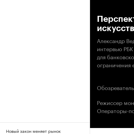
00
Перспек
искусств
Александр Ве
интервью РБК
для банковско
ограничения е
Обозреватель
Режиссер мон
Операторы-по
Новый закон меняет рынок