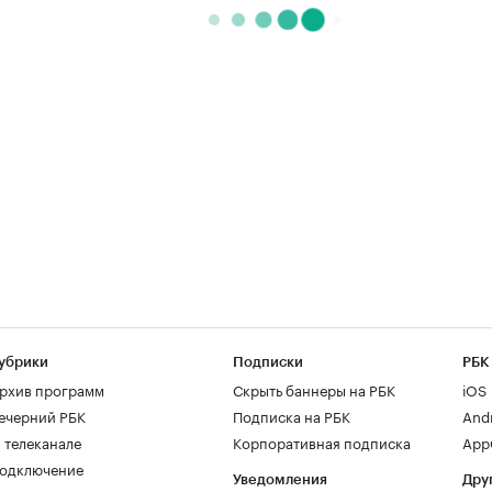
убрики
Подписки
РБК
рхив программ
Скрыть баннеры на РБК
iOS
ечерний РБК
Подписка на РБК
And
 телеканале
Корпоративная подписка
AppG
одключение
Уведомления
Дру