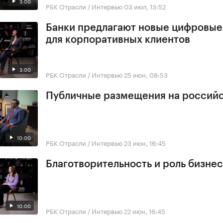
3:00
РБК Отрасли / Интервью
03 июл, 13:52
Банки предлагают новые цифровы
для корпоративных клиентов
3:00
РБК Отрасли / Интервью
25 июн, 08:53
Публичные размещения на россий
10:00
РБК Отрасли / Интервью
23 июн, 16:45
Благотворительность и роль бизне
10:00
РБК Отрасли / Интервью
22 июн, 16:45