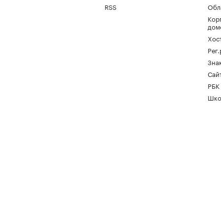
RSS
Обл
Кор
дом
Хос
Рег
Зна
Сайт
РБК
Шко