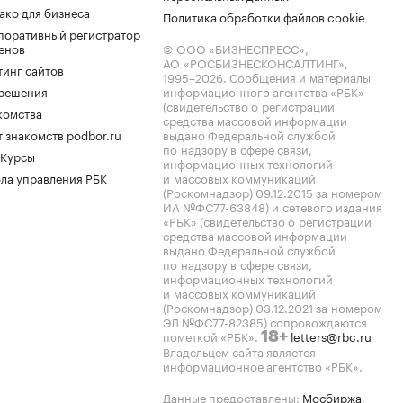
ако для бизнеса
Политика обработки файлов cookie
поративный регистратор
енов
© ООО «БИЗНЕСПРЕСС»,
АО «РОСБИЗНЕСКОНСАЛТИНГ»,
тинг сайтов
1995–2026
. Сообщения и материалы
.решения
информационного агентства «РБК»
(свидетельство о регистрации
комства
средства массовой информации
 знакомств podbor.ru
выдано Федеральной службой
по надзору в сфере связи,
 Курсы
информационных технологий
ла управления РБК
и массовых коммуникаций
(Роскомнадзор) 09.12.2015 за номером
ИА №ФС77-63848) и сетевого издания
«РБК» (свидетельство о регистрации
средства массовой информации
выдано Федеральной службой
по надзору в сфере связи,
информационных технологий
и массовых коммуникаций
(Роскомнадзор) 03.12.2021 за номером
ЭЛ №ФС77-82385) сопровождаются
пометкой «РБК».
letters@rbc.ru
18+
Владельцем сайта является
информационное агентство «РБК».
Данные предоставлены:
Мосбиржа
,