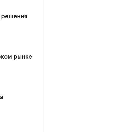
е решения
ском рынке
са