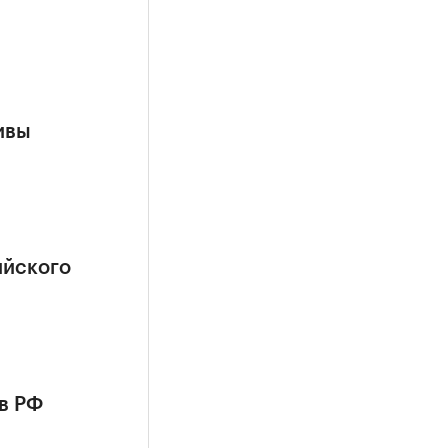
ивы
ийского
в РФ