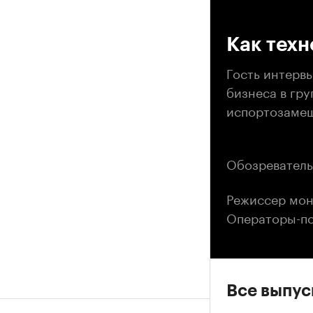
00
Как тех
Гость интерв
бизнеса в гру
испортозамещ
Обозреватель
Режиссер мон
Операторы-по
Все выпу