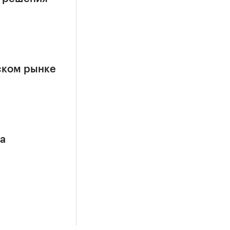
ском рынке
са