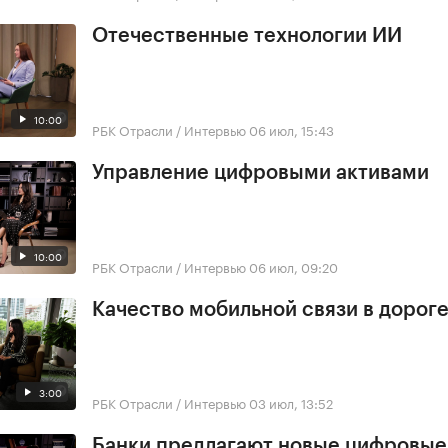
Отечественные технологии ИИ
10:00
РБК Отрасли / Интервью
06 июл, 15:43
Управление цифровыми активами
10:00
РБК Отрасли / Интервью
06 июл, 09:20
Качество мобильной связи в дорог
3:00
РБК Отрасли / Интервью
03 июл, 13:52
Банки предлагают новые цифровы