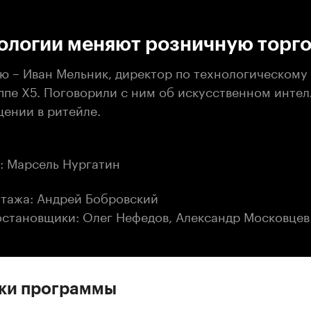
:00
/
00:00
нологии меняют розничную торг
ью – Иван Мельник, директор по технологическому
ппе Х5. Поговорили с ним об искусственном интел
ении в ритейле.
: Марсель Нургатин
тажа: Андрей Бобровский
становщики: Олег Нефедов, Александр Московцев
ски программы