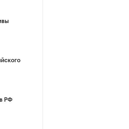
ивы
ийского
в РФ