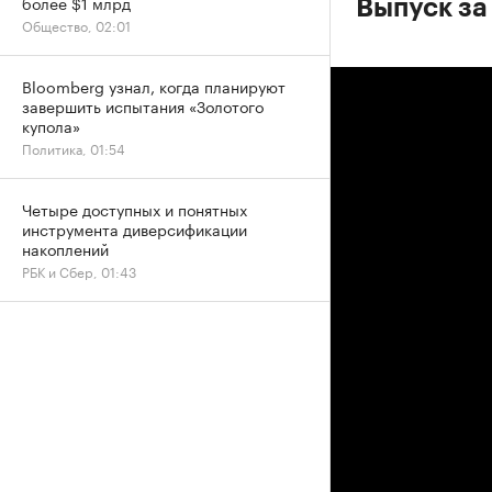
более $1 млрд
Выпуск за
Общество, 02:01
Bloomberg узнал, когда планируют
завершить испытания «Золотого
купола»
Политика, 01:54
Четыре доступных и понятных
инструмента диверсификации
накоплений
РБК и Сбер, 01:43