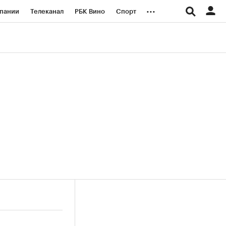
...
пании
Телеканал
РБК Вино
Спорт
ые проекты
Город
Стиль
Крипто
Спецпроекты СПб
логии и медиа
Финансы