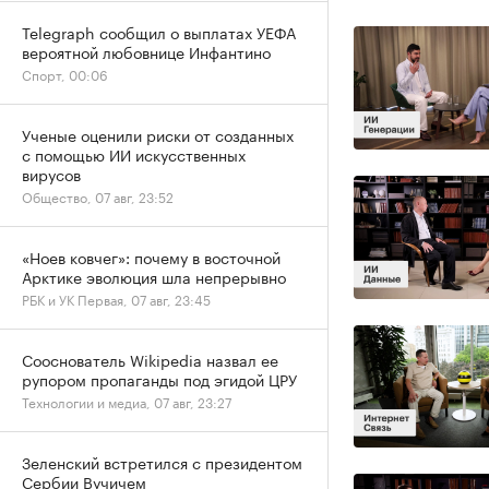
Telegraph сообщил о выплатах УЕФА
вероятной любовнице Инфантино
Спорт, 00:06
Ученые оценили риски от созданных
с помощью ИИ искусственных
вирусов
Общество, 07 авг, 23:52
«Ноев ковчег»: почему в восточной
Арктике эволюция шла непрерывно
РБК и УК Первая, 07 авг, 23:45
Сооснователь Wikipedia назвал ее
рупором пропаганды под эгидой ЦРУ
Технологии и медиа, 07 авг, 23:27
Зеленский встретился с президентом
Сербии Вучичем