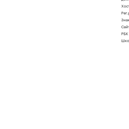
Хос
Рег
Зна
Сайт
РБК
Шко