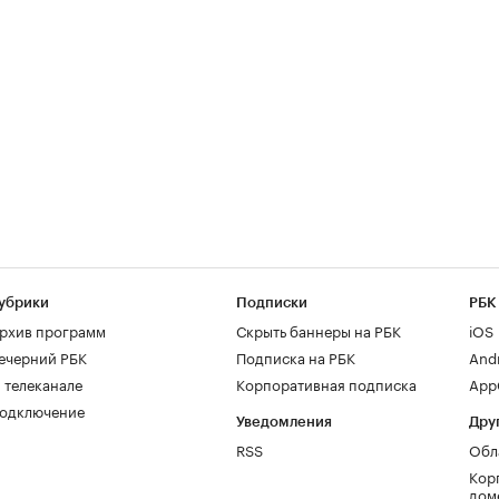
убрики
Подписки
РБК
рхив программ
Скрыть баннеры на РБК
iOS
ечерний РБК
Подписка на РБК
And
 телеканале
Корпоративная подписка
AppG
одключение
Уведомления
Дру
RSS
Обл
Кор
дом