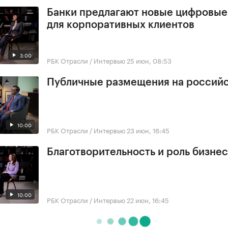
Банки предлагают новые цифровы
для корпоративных клиентов
3:00
РБК Отрасли / Интервью
25 июн, 08:53
Публичные размещения на россий
10:00
РБК Отрасли / Интервью
23 июн, 16:45
Благотворительность и роль бизне
10:00
РБК Отрасли / Интервью
22 июн, 16:45