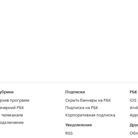
убрики
Подписки
РБК
рхив программ
Скрыть баннеры на РБК
iOS
ечерний РБК
Подписка на РБК
And
 телеканале
Корпоративная подписка
AppG
одключение
Уведомления
Дру
RSS
Обл