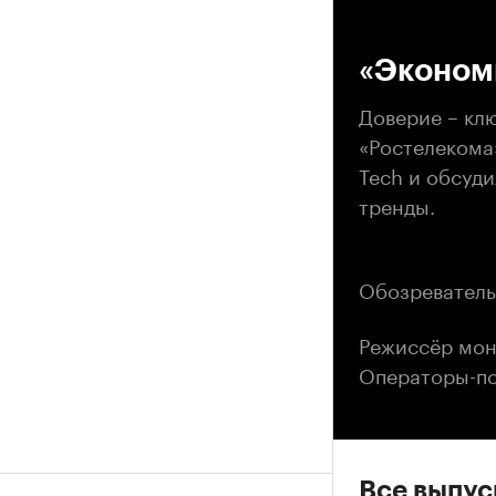
00
«Эконом
Доверие – клю
«Ростелекома
Tech и обсуд
тренды.
Обозреватель
Режиссёр мон
Операторы-по
Все выпу