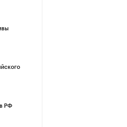
ивы
ийского
в РФ