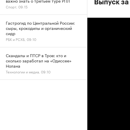
важно знать о третьем туре РПЛ
Выпуск за
Спорт, 09:15
Гастрогид по Центральной России:
сыры, крокодилы и органический
сидр
РБК и РСХБ, 09:10
Скандалы и ПТСР в Трое: кто и
сколько заработал на «Одиссее»
Нолана
Технологии и медиа, 09:10