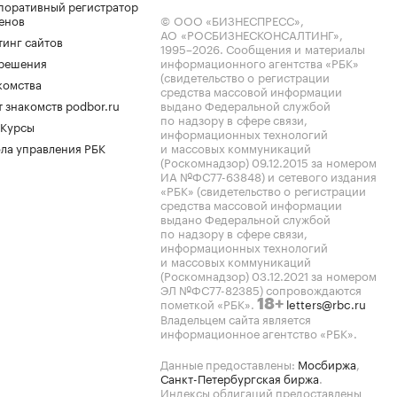
поративный регистратор
енов
© ООО «БИЗНЕСПРЕСС»,
АО «РОСБИЗНЕСКОНСАЛТИНГ»,
тинг сайтов
1995–2026
. Сообщения и материалы
.решения
информационного агентства «РБК»
(свидетельство о регистрации
комства
средства массовой информации
 знакомств podbor.ru
выдано Федеральной службой
по надзору в сфере связи,
 Курсы
информационных технологий
ла управления РБК
и массовых коммуникаций
(Роскомнадзор) 09.12.2015 за номером
ИА №ФС77-63848) и сетевого издания
«РБК» (свидетельство о регистрации
средства массовой информации
выдано Федеральной службой
по надзору в сфере связи,
информационных технологий
и массовых коммуникаций
(Роскомнадзор) 03.12.2021 за номером
ЭЛ №ФС77-82385) сопровождаются
пометкой «РБК».
letters@rbc.ru
18+
Владельцем сайта является
информационное агентство «РБК».
Данные предоставлены:
Мосбиржа
,
Санкт-Петербургская биржа
.
Индексы облигаций предоставлены