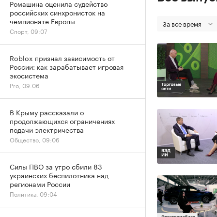
Ромашина оценила судейство
российских синхронисток на
чемпионате Европы
За все время
Спорт, 09:07
Roblox признал зависимость от
России: как зарабатывает игровая
экосистема
Pro, 09:06
В Крыму рассказали о
продолжающихся ограничениях
подачи электричества
Общество, 09:06
Силы ПВО за утро сбили 83
украинских беспилотника над
регионами России
Политика, 09:04