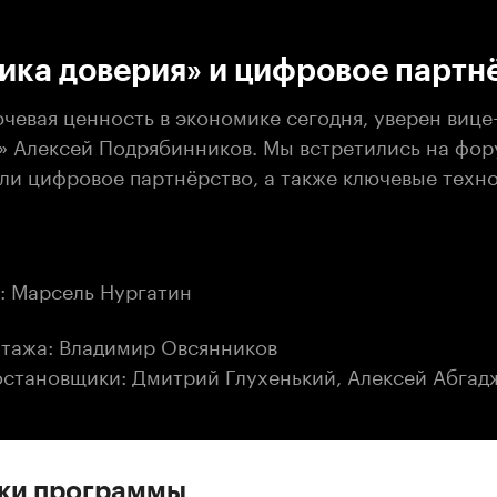
:00
/
00:00
ика доверия» и цифровое партн
чевая ценность в экономике сегодня, уверен вице
» Алексей Подрябинников. Мы встретились на фору
или цифровое партнёрство, а также ключевые техн
: Марсель Нургатин
тажа: Владимир Овсянников
становщики: Дмитрий Глухенький, Алексей Абгад
ски программы