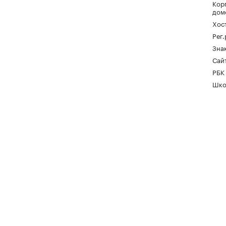
Кор
дом
Хос
Рег
Зна
Сайт
РБК
Шко