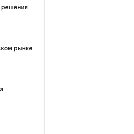
е решения
ском рынке
са