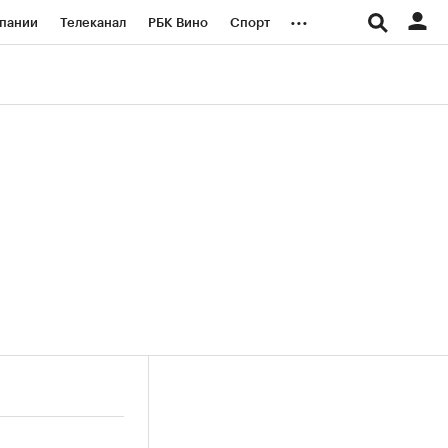
...
пании
Телеканал
РБК Вино
Спорт
ые проекты
Город
Стиль
Крипто
Спецпроекты СПб
логии и медиа
Финансы