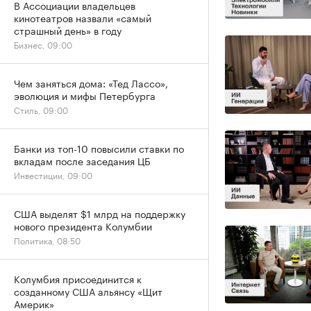
В Ассоциации владельцев
кинотеатров назвали «самый
страшный день» в году
Бизнес, 09:00
Чем заняться дома: «Тед Лассо»,
эволюция и мифы Петербурга
Стиль, 09:00
Банки из топ-10 повысили ставки по
вкладам после заседания ЦБ
Инвестиции, 09:00
США выделят $1 млрд на поддержку
нового президента Колумбии
Политика, 08:50
Колумбия присоединится к
созданному США альянсу «Щит
Америк»