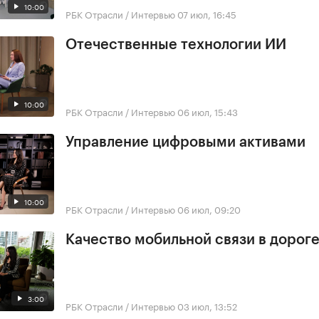
10:00
РБК Отрасли / Интервью
07 июл, 16:45
Отечественные технологии ИИ
10:00
РБК Отрасли / Интервью
06 июл, 15:43
Управление цифровыми активами
10:00
РБК Отрасли / Интервью
06 июл, 09:20
Качество мобильной связи в дорог
3:00
РБК Отрасли / Интервью
03 июл, 13:52