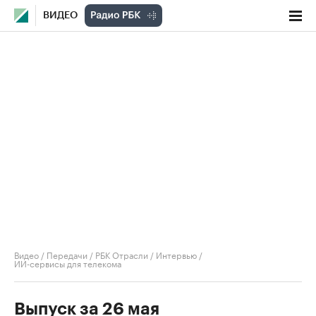
ВИДЕО
Видео
/
Передачи
/
РБК Отрасли / Интервью
/
ИИ-сервисы для телекома
Выпуск за 26 мая