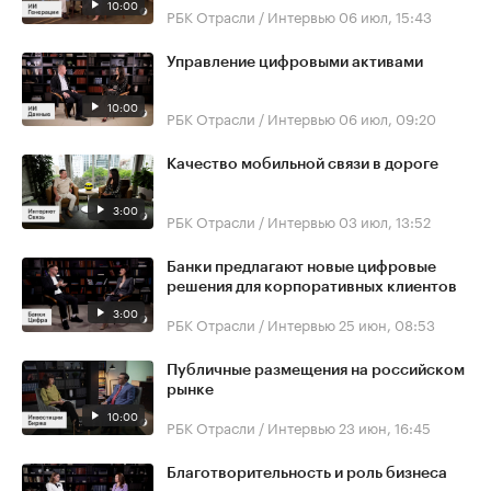
10:00
РБК Отрасли / Интервью
06 июл, 15:43
Управление цифровыми активами
10:00
РБК Отрасли / Интервью
06 июл, 09:20
Качество мобильной связи в дороге
3:00
РБК Отрасли / Интервью
03 июл, 13:52
Банки предлагают новые цифровые
решения для корпоративных клиентов
3:00
РБК Отрасли / Интервью
25 июн, 08:53
Публичные размещения на российском
рынке
10:00
РБК Отрасли / Интервью
23 июн, 16:45
Благотворительность и роль бизнеса