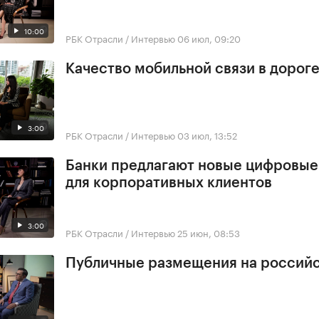
10:00
РБК Отрасли / Интервью
06 июл, 09:20
Качество мобильной связи в дорог
3:00
РБК Отрасли / Интервью
03 июл, 13:52
Банки предлагают новые цифровы
для корпоративных клиентов
3:00
РБК Отрасли / Интервью
25 июн, 08:53
Публичные размещения на россий