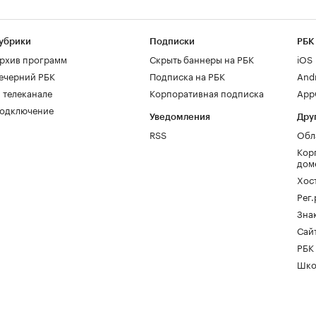
убрики
Подписки
РБК
рхив программ
Скрыть баннеры на РБК
iOS
ечерний РБК
Подписка на РБК
And
 телеканале
Корпоративная подписка
AppG
одключение
Уведомления
Дру
RSS
Обл
Кор
дом
Хос
Рег
Зна
Сайт
РБК
Шко