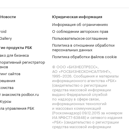
 Новости
Юридическая информация
Информация об ограничениях
roid
О соблюдении авторских прав
allery
Пользовательское соглашение
Политика в отношении обработки
гие продукты РБК
персональных данных
ако для бизнеса
Политика обработки файлов cookie
поративный регистратор
енов
© ООО «БИЗНЕСПРЕСС»,
АО «РОСБИЗНЕСКОНСАЛТИНГ»,
тинг сайтов
1995–2026
. Сообщения и материалы
.решения
информационного агентства «РБК»
(свидетельство о регистрации
комства
средства массовой информации
 знакомств podbor.ru
выдано Федеральной службой
по надзору в сфере связи,
 Курсы
информационных технологий
ла управления РБК
и массовых коммуникаций
(Роскомнадзор) 09.12.2015 за номером
ИА №ФС77-63848) и сетевого издания
«РБК» (свидетельство о регистрации
средства массовой информации