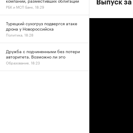
компаний, разместивших облигации
Выпуск за
РБК и МСП Банк, 18:29
Турецкий сухогруз подвергся атаке
дрона у Новороссийска
Политика, 18:28
Дружба с подчиненными без потери
авторитета. Возможно ли это
Образование, 18:23