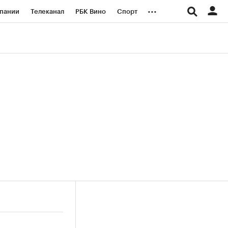
...
пании
Телеканал
РБК Вино
Спорт
ые проекты
Город
Стиль
Крипто
Спецпроекты СПб
логии и медиа
Финансы