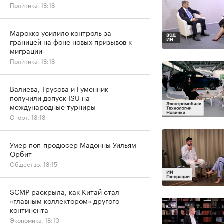
Политика, 18:18
Марокко усилило контроль за
границей на фоне новых призывов к
миграции
Политика, 18:18
Валиева, Трусова и Гуменник
получили допуск ISU на
международные турниры
Спорт, 18:18
Умер поп-продюсер Мадонны Уильям
Орбит
Общество, 18:15
SCMP раскрыла, как Китай стал
«главным коллектором» другого
континента
Экономика, 18:10