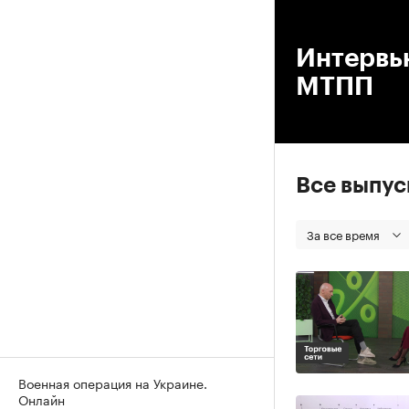
00
Интервью
МТПП
Все выпу
За все время
Военная операция на Украине.
Онлайн