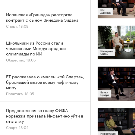
Испанская «Гранада» расторгла
контракт с сыном Зинедина Зидана
Спорт, 18:09
Школьники из России стали
чемпионами Международной
олимпиады по ИИ
Общество, 18:06
FT рассказала о «маленькой Спарте»,
бросившей вызов всему нефтяному
миру
Политика, 18:05
Предложенная во главу ФИФА
норвежка призвала Инфантино уйти в
отставку
Спорт, 18:04