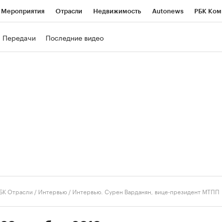
Мероприятия
Отрасли
Недвижимость
Autonews
РБК Ком
ние
РБК Курсы
РБК Life
Тренды
Визионеры
Национальн
Передачи
Последние видео
б
Исследования
Кредитные рейтинги
Франшизы
Газета
роверка контрагентов
Политика
Экономика
Бизнес
Техно
БК Отрасли / Интервью
/
Интервью. Сурен Варданян, вице-президент МТПП