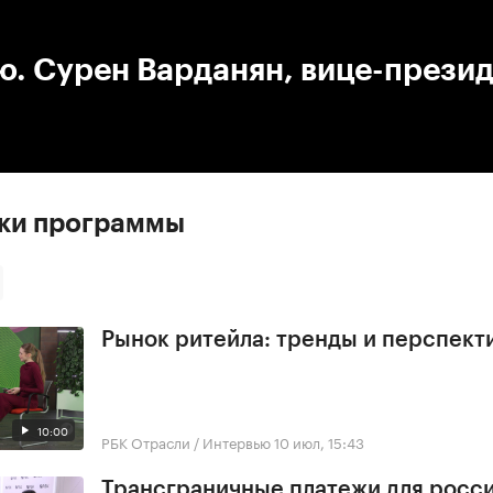
:00
/
00:00
. Сурен Варданян, вице-прези
ски программы
Рынок ритейла: тренды и перспект
10:00
РБК Отрасли / Интервью
10 июл, 15:43
Трансграничные платежи для росс