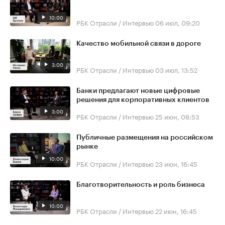
10:00
РБК Отрасли / Интервью
06 июл, 09:20
Качество мобильной связи в дороге
3:00
РБК Отрасли / Интервью
03 июл, 13:52
Банки предлагают новые цифровые
решения для корпоративных клиентов
3:00
РБК Отрасли / Интервью
25 июн, 08:53
Публичные размещения на российском
рынке
10:00
РБК Отрасли / Интервью
23 июн, 16:45
Благотворительность и роль бизнеса
10:00
РБК Отрасли / Интервью
22 июн, 16:45