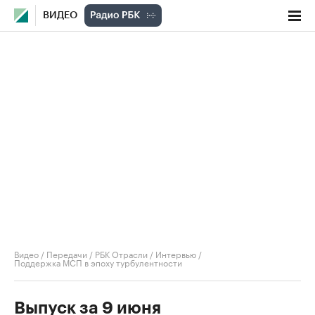
ВИДЕО
Видео
/
Передачи
/
РБК Отрасли / Интервью
/
Поддержка МСП в эпоху турбулентности
Выпуск за 9 июня