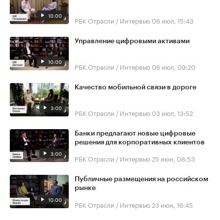
10:00
РБК Отрасли / Интервью
06 июл, 15:43
Управление цифровыми активами
10:00
РБК Отрасли / Интервью
06 июл, 09:20
Качество мобильной связи в дороге
3:00
РБК Отрасли / Интервью
03 июл, 13:52
Банки предлагают новые цифровые
решения для корпоративных клиентов
3:00
РБК Отрасли / Интервью
25 июн, 08:53
Публичные размещения на российском
рынке
10:00
РБК Отрасли / Интервью
23 июн, 16:45