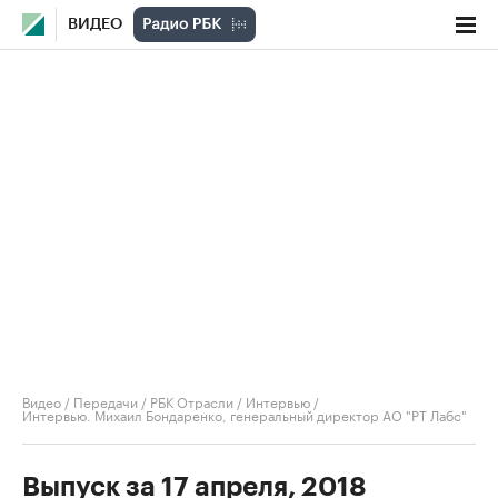
ВИДЕО
Видео
/
Передачи
/
РБК Отрасли / Интервью
/
Интервью. Михаил Бондаренко, генеральный директор АО "РТ Лабс"
Выпуск за 17 апреля, 2018