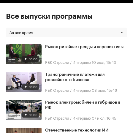
Все выпуски программы
За все время
Рынок ритейла: тренды и перспективы
10:00
РБК Отрасли / Интервью
10 июл, 15:43
Трансграничные платежи для
российского бизнеса
10:00
РБК Отрасли / Интервью
08 июл, 15:46
Рынок электромобилей и гибридов в
РФ
10:00
РБК Отрасли / Интервью
07 июл, 16:45
Отечественные технологии ИИ