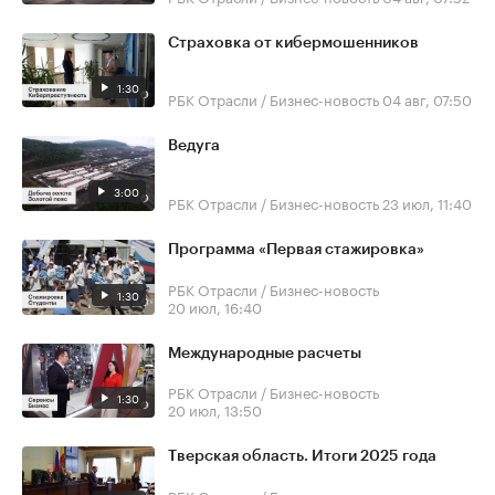
Страховка от кибермошенников
1:30
РБК Отрасли / Бизнес-новость
04 авг, 07:50
Ведуга
3:00
РБК Отрасли / Бизнес-новость
23 июл, 11:40
Программа «Первая стажировка»
РБК Отрасли / Бизнес-новость
1:30
20 июл, 16:40
Международные расчеты
РБК Отрасли / Бизнес-новость
1:30
20 июл, 13:50
Тверская область. Итоги 2025 года