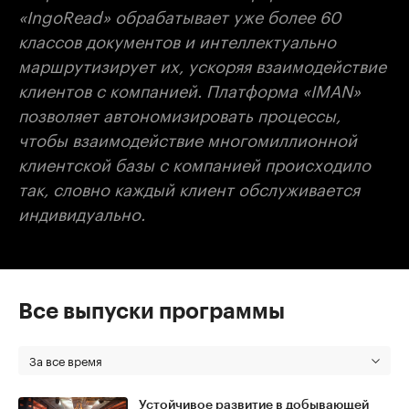
«IngoRead» обрабатывает уже более 60
классов документов и интеллектуально
маршрутизирует их, ускоряя взаимодействие
клиентов с компанией. Платформа «IMAN»
позволяет автономизировать процессы,
чтобы взаимодействие многомиллионной
клиентской базы с компанией происходило
так, словно каждый клиент обслуживается
индивидуально.
Все выпуски программы
За все время
Устойчивое развитие в добывающей