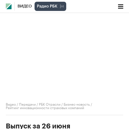
ВИДЕО
Видео
/
Передачи
/
РБК Отрасли / Бизнес-новость
/
Рейтинг инновационности страховых компаний
Выпуск за 26 июня