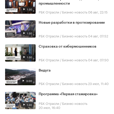
промышленности
1:30
РБК Отрасли / Бизнес-новость
06 авг, 22:15
Новые разработки в протезировании
1:30
РБК Отрасли / Бизнес-новость
04 авг, 07:52
Страховка от кибермошенников
1:30
РБК Отрасли / Бизнес-новость
04 авг, 07:50
Ведуга
3:00
РБК Отрасли / Бизнес-новость
23 июл, 11:40
Программа «Первая стажировка»
РБК Отрасли / Бизнес-новость
1:30
20 июл, 16:40