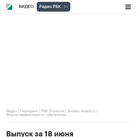
ВИДЕО
Видео
/
Передачи
/
РБК Отрасли / Бизнес-новость
/
Форум недвижимости «Движение»
Выпуск за 18 июня