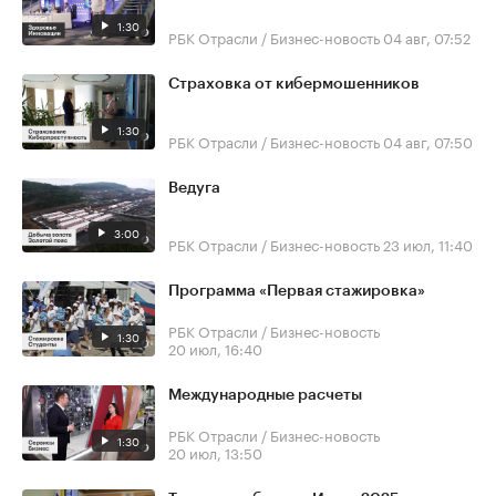
1:30
РБК Отрасли / Бизнес-новость
04 авг, 07:52
Страховка от кибермошенников
1:30
РБК Отрасли / Бизнес-новость
04 авг, 07:50
Ведуга
3:00
РБК Отрасли / Бизнес-новость
23 июл, 11:40
Программа «Первая стажировка»
РБК Отрасли / Бизнес-новость
1:30
20 июл, 16:40
Международные расчеты
РБК Отрасли / Бизнес-новость
1:30
20 июл, 13:50