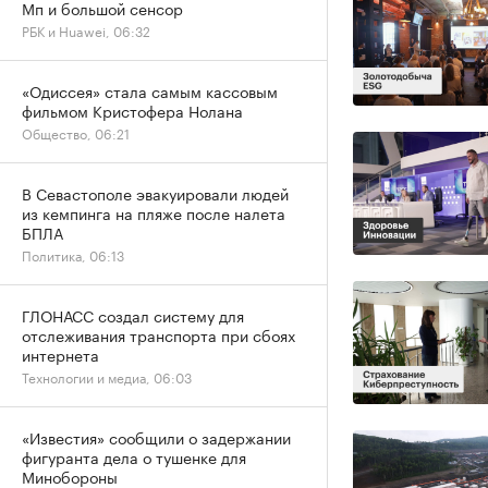
Мп и большой сенсор
РБК и Huawei, 06:32
«Одиссея» стала самым кассовым
фильмом Кристофера Нолана
Общество, 06:21
В Севастополе эвакуировали людей
из кемпинга на пляже после налета
БПЛА
Политика, 06:13
ГЛОНАСС создал систему для
отслеживания транспорта при сбоях
интернета
Технологии и медиа, 06:03
«Известия» сообщили о задержании
фигуранта дела о тушенке для
Минобороны