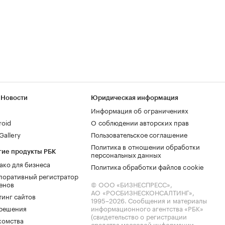
 Новости
Юридическая информация
Информация об ограничениях
roid
О соблюдении авторских прав
allery
Пользовательское соглашение
Политика в отношении обработки
гие продукты РБК
персональных данных
ако для бизнеса
Политика обработки файлов cookie
поративный регистратор
енов
© ООО «БИЗНЕСПРЕСС»,
АО «РОСБИЗНЕСКОНСАЛТИНГ»,
тинг сайтов
1995–2026
. Сообщения и материалы
.решения
информационного агентства «РБК»
(свидетельство о регистрации
комства
средства массовой информации