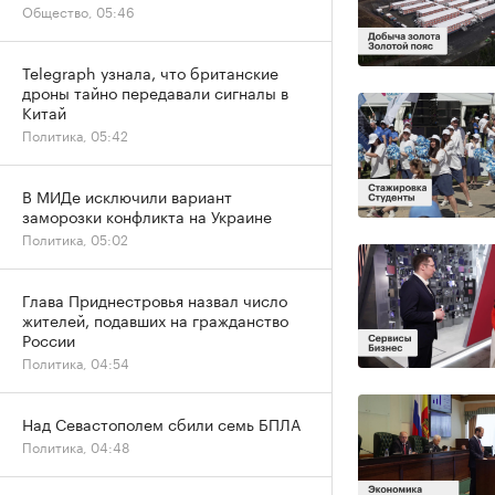
Общество, 05:46
Telegraph узнала, что британские
дроны тайно передавали сигналы в
Китай
Политика, 05:42
В МИДе исключили вариант
заморозки конфликта на Украине
Политика, 05:02
Глава Приднестровья назвал число
жителей, подавших на гражданство
России
Политика, 04:54
Над Севастополем сбили семь БПЛА
Политика, 04:48