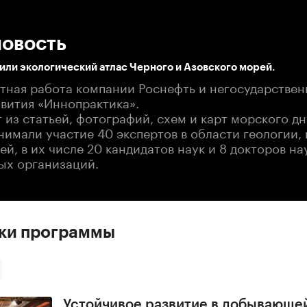
:00
/
00:00
новость
или экологический атлас Черного и Азовского морей.
стная работа компании Роснефть и негосударствен
звития «Иннопрактика».
 из статьей, фотографий, схем и карт морского дна
нимали участие 40 экспертов в области геологии,
й, в их числе 20 кандидатов наук и 8 докторов на
ных организаций.
ски программы
Устойчивое развитие в добывающе