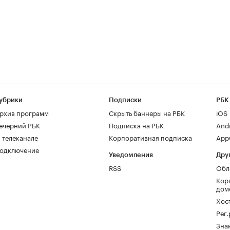
убрики
Подписки
РБК
рхив программ
Скрыть баннеры на РБК
iOS
ечерний РБК
Подписка на РБК
And
 телеканале
Корпоративная подписка
AppG
одключение
Уведомления
Дру
RSS
Обл
Кор
дом
Хос
Рег
Зна