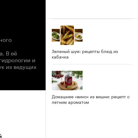
ного
Зеленый шум: рецепты блюд из
. В её
кабачка
 гидрологии и
ук из ведущих
Домашнее «вино» из вишни: рецепт с
летним ароматом
й