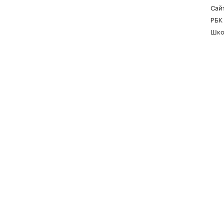
Сайт
РБК
Шко