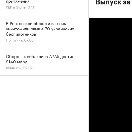
притяжения
Выпуск за
РБК и Stone, 07:11
В Ростовской области за ночь
уничтожили свыше 70 украинских
беспилотников
Политика, 07:05
Оборот стейблкоина А7А5 достиг
$140 млрд
Финансы, 07:02