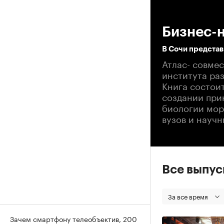
00
Бизнес-
В Сочи представ
Атлас- совме
института ра
Книга состоит
создании при
биологии море
вузов и науч
Все выпу
За все время
Зачем смартфону телеобъектив, 200