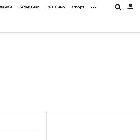
...
пании
Телеканал
РБК Вино
Спорт
ые проекты
Город
Стиль
Крипто
Спецпроекты СПб
логии и медиа
Финансы