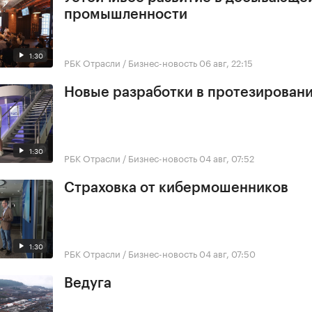
промышленности
1:30
РБК Отрасли / Бизнес-новость
06 авг, 22:15
Новые разработки в протезирован
1:30
РБК Отрасли / Бизнес-новость
04 авг, 07:52
Страховка от кибермошенников
1:30
РБК Отрасли / Бизнес-новость
04 авг, 07:50
Ведуга