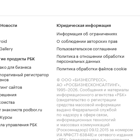
 Новости
Юридическая информация
Информация об ограничениях
roid
О соблюдении авторских прав
allery
Пользовательское соглашение
Политика в отношении обработки
гие продукты РБК
персональных данных
ако для бизнеса
Политика обработки файлов cookie
поративный регистратор
енов
© ООО «БИЗНЕСПРЕСС»,
АО «РОСБИЗНЕСКОНСАЛТИНГ»,
тинг сайтов
1995–2026
. Сообщения и материалы
.решения
информационного агентства «РБК»
(свидетельство о регистрации
комства
средства массовой информации
 знакомств podbor.ru
выдано Федеральной службой
по надзору в сфере связи,
 Курсы
информационных технологий
ла управления РБК
и массовых коммуникаций
(Роскомнадзор) 09.12.2015 за номером
ИА №ФС77-63848) и сетевого издания
«РБК» (свидетельство о регистрации