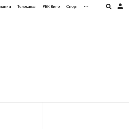
...
пании
Телеканал
РБК Вино
Спорт
ые проекты
Город
Стиль
Крипто
Спецпроекты СПб
логии и медиа
Финансы