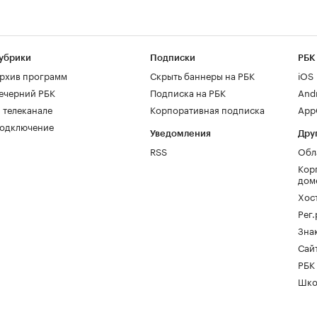
убрики
Подписки
РБК
рхив программ
Скрыть баннеры на РБК
iOS
ечерний РБК
Подписка на РБК
And
 телеканале
Корпоративная подписка
AppG
одключение
Уведомления
Дру
RSS
Обл
Кор
дом
Хос
Рег
Зна
Сайт
РБК
Шко