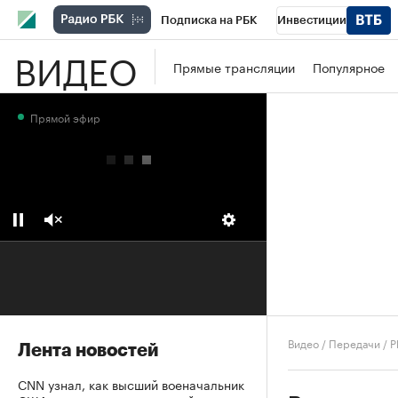
Подписка на РБК
Инвестиции
ВИДЕО
Школа управления РБК
РБК Образова
Прямые трансляции
Популярное
РБК Бизнес-среда
Дискуссионный клу
Прямой эфир
Конференции СПб
Спецпроекты
П
Рынок наличной валюты
Видео
/
Передачи
/
Р
Лента новостей
CNN узнал, как высший военачальник