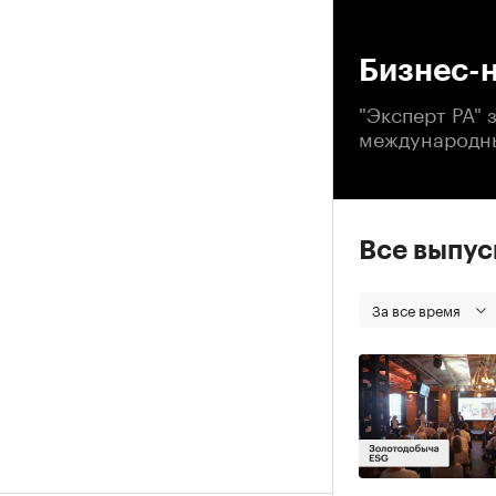
00
Бизнес-
"Эксперт РА"
международн
Все выпу
За все время