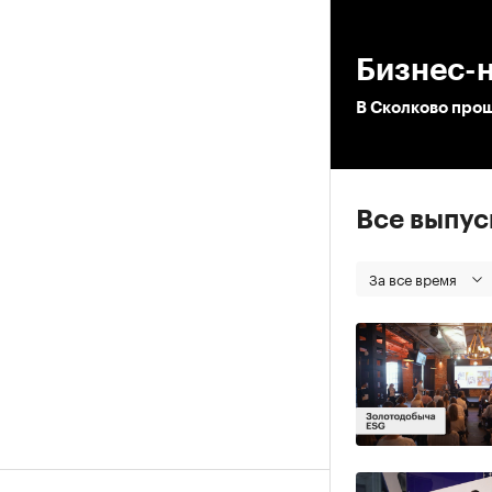
00
Бизнес-
В Сколково прош
Все выпу
За все время