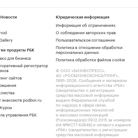
 Новости
Юридическая информация
Информация об ограничениях
roid
О соблюдении авторских прав
allery
Пользовательское соглашение
Политика в отношении обработки
гие продукты РБК
персональных данных
ако для бизнеса
Политика обработки файлов cookie
поративный регистратор
енов
© ООО «БИЗНЕСПРЕСС»,
АО «РОСБИЗНЕСКОНСАЛТИНГ»,
тинг сайтов
1995–2026
. Сообщения и материалы
.решения
информационного агентства «РБК»
(свидетельство о регистрации
комства
средства массовой информации
 знакомств podbor.ru
выдано Федеральной службой
по надзору в сфере связи,
 Курсы
информационных технологий
ла управления РБК
и массовых коммуникаций
(Роскомнадзор) 09.12.2015 за номером
ИА №ФС77-63848) и сетевого издания
«РБК» (свидетельство о регистрации
средства массовой информации