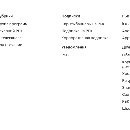
убрики
Подписки
РБК
рхив программ
Скрыть баннеры на РБК
iOS
ечерний РБК
Подписка на РБК
And
 телеканале
Корпоративная подписка
AppG
одключение
Уведомления
Дру
RSS
Обл
Кор
дом
Хос
Рег
Зна
Сайт
РБК
Шко