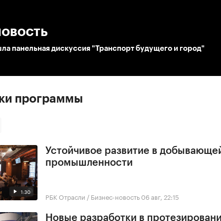
:00
/
00:00
новость
ла панельная дискуссия "Транспорт будущего и город"
ски программы
Устойчивое развитие в добывающе
промышленности
1:30
РБК Отрасли / Бизнес-новость
06 авг, 22:15
Новые разработки в протезирован