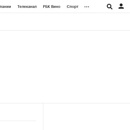
...
пании
Телеканал
РБК Вино
Спорт
ые проекты
Город
Стиль
Крипто
Спецпроекты СПб
логии и медиа
Финансы