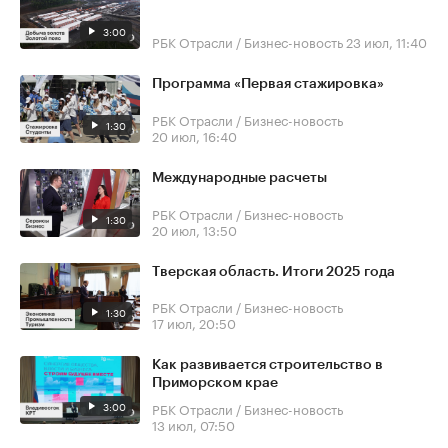
3:00
РБК Отрасли / Бизнес-новость
23 июл, 11:40
Программа «Первая стажировка»
РБК Отрасли / Бизнес-новость
1:30
20 июл, 16:40
Международные расчеты
РБК Отрасли / Бизнес-новость
1:30
20 июл, 13:50
Тверская область. Итоги 2025 года
РБК Отрасли / Бизнес-новость
1:30
17 июл, 20:50
Как развивается строительство в
Приморском крае
3:00
РБК Отрасли / Бизнес-новость
13 июл, 07:50