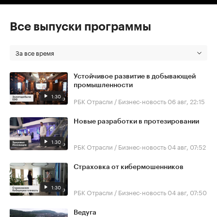
Все выпуски программы
За все время
Устойчивое развитие в добывающей
промышленности
1:30
РБК Отрасли / Бизнес-новость
06 авг, 22:15
Новые разработки в протезировании
1:30
РБК Отрасли / Бизнес-новость
04 авг, 07:52
Страховка от кибермошенников
1:30
РБК Отрасли / Бизнес-новость
04 авг, 07:50
Ведуга