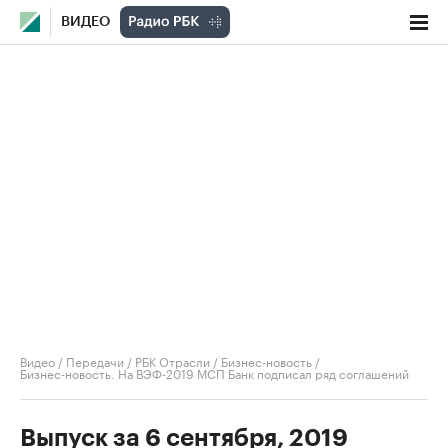
ВИДЕО
Видео
/
Передачи
/
РБК Отрасли / Бизнес-новость
/
Бизнес-новость. На ВЭФ-2019 МСП Банк подписал ряд соглашений
Выпуск за 6 сентября, 2019