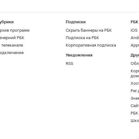
убрики
Подписки
РБК
рхив программ
Скрыть баннеры на РБК
iOS
ечерний РБК
Подписка на РБК
And
 телеканале
Корпоративная подписка
AppG
одключение
Уведомления
Дру
RSS
Обл
Кор
дом
Хос
Рег
Зна
Сайт
РБК
Шко