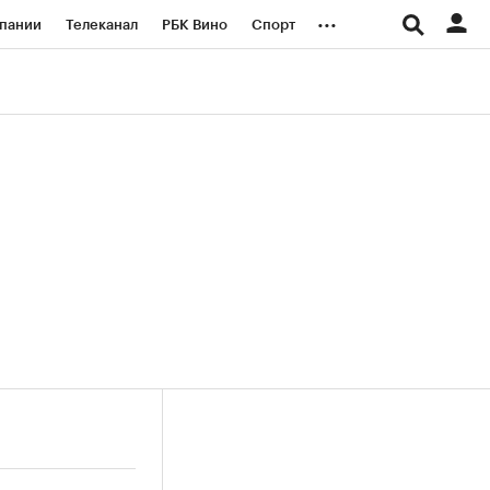
...
пании
Телеканал
РБК Вино
Спорт
ые проекты
Город
Стиль
Крипто
Спецпроекты СПб
логии и медиа
Финансы