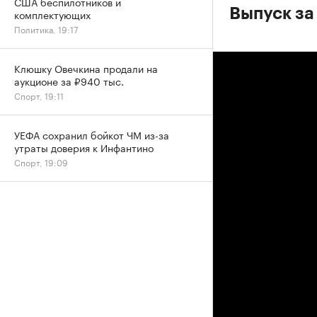
США беспилотников и
Выпуск за
комплектующих
Политика, 19:17
Клюшку Овечкина продали на
аукционе за ₽940 тыс.
Спорт, 19:11
УЕФА сохранил бойкот ЧМ из-за
утраты доверия к Инфантино
Спорт, 19:09