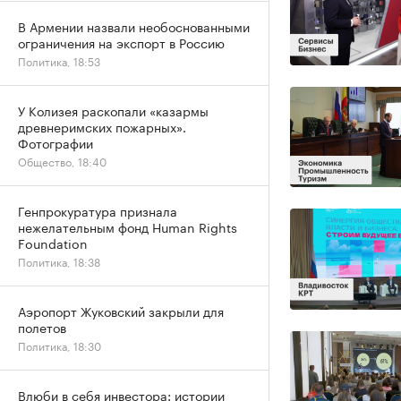
В Армении назвали необоснованными
ограничения на экспорт в Россию
Политика, 18:53
У Колизея раскопали «казармы
древнеримских пожарных».
Фотографии
Общество, 18:40
Генпрокуратура признала
нежелательным фонд Human Rights
Foundation
Политика, 18:38
Аэропорт Жуковский закрыли для
полетов
Политика, 18:30
Влюби в себя инвестора: истории