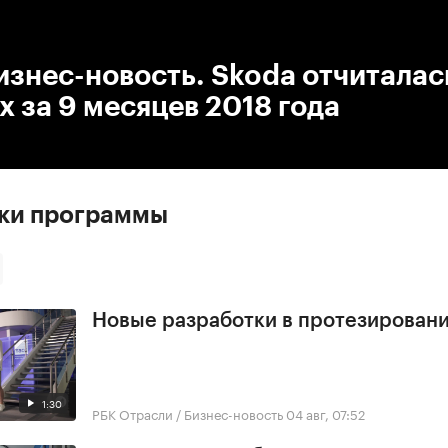
:00
/
00:00
изнес-новость. Skoda отчиталас
 за 9 месяцев 2018 года
ски программы
Новые разработки в протезирован
1:30
РБК Отрасли / Бизнес-новость
04 авг, 07:52