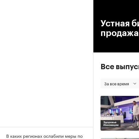
00
Устная б
продажах
Все выпу
За все время
В каких регионах ослабили меры по