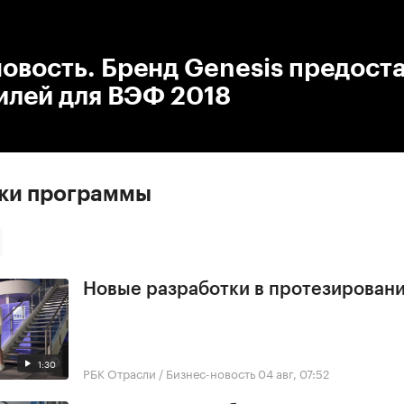
:00
/
00:00
овость. Бренд Genesis предост
илей для ВЭФ 2018
ски программы
Новые разработки в протезирован
1:30
РБК Отрасли / Бизнес-новость
04 авг, 07:52