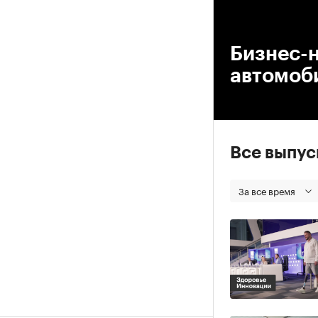
00
Бизнес-н
автомоб
Все выпу
За все время