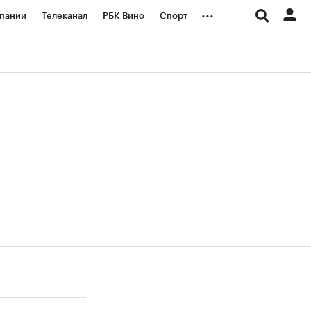
...
пании
Телеканал
РБК Вино
Спорт
ые проекты
Город
Стиль
Крипто
Спецпроекты СПб
логии и медиа
Финансы