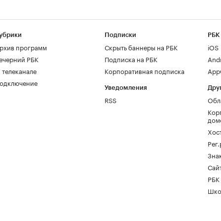
убрики
Подписки
РБК
рхив программ
Скрыть баннеры на РБК
iOS
ечерний РБК
Подписка на РБК
And
 телеканале
Корпоративная подписка
AppG
одключение
Уведомления
Дру
RSS
Обл
Кор
дом
Хос
Рег
Зна
Сайт
РБК
Шко