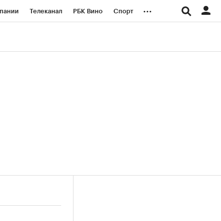
...
пании
Телеканал
РБК Вино
Спорт
ые проекты
Город
Стиль
Крипто
Спецпроекты СПб
логии и медиа
Финансы