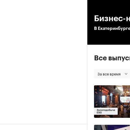
00
Бизнес-н
В Екатеринбург
Все выпу
За все время