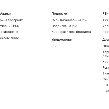
убрики
Подписки
РБК
рхив программ
Скрыть баннеры на РБК
iOS
ечерний РБК
Подписка на РБК
And
 телеканале
Корпоративная подписка
AppG
одключение
Уведомления
Дру
RSS
Обл
Кор
дом
Хос
Рег
Зна
Сайт
РБК
Шко