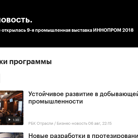
:00
/
00:00
овость.
е открылась 9-я промышленная выставка ИННОПРОМ 2018
ски программы
Устойчивое развитие в добывающе
промышленности
1:30
РБК Отрасли / Бизнес-новость
06 авг, 22:15
Новые разработки в протезирован