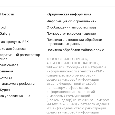
 Новости
Юридическая информация
Информация об ограничениях
roid
О соблюдении авторских прав
allery
Пользовательское соглашение
Политика в отношении обработки
гие продукты РБК
персональных данных
ако для бизнеса
Политика обработки файлов cookie
поративный регистратор
енов
© ООО «БИЗНЕСПРЕСС»,
АО «РОСБИЗНЕСКОНСАЛТИНГ»,
тинг сайтов
1995–2026
. Сообщения и материалы
.решения
информационного агентства «РБК»
(свидетельство о регистрации
комства
средства массовой информации
 знакомств podbor.ru
выдано Федеральной службой
по надзору в сфере связи,
 Курсы
информационных технологий
ла управления РБК
и массовых коммуникаций
(Роскомнадзор) 09.12.2015 за номером
ИА №ФС77-63848) и сетевого издания
«РБК» (свидетельство о регистрации
средства массовой информации