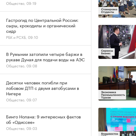
Общество, 09:19
Гастрогид по Центральной России:
сыры, крокодилы и органический
сидр
РБК и РСХБ, 09:10
В Румынии затопили четыре баржи в
рукаве Дуная для подачи воды на АЭС
Общество, 09:08
Десятки человек погибли при
лобовом ДТП с двумя автобусами в
Нигере
Общество, 09:07
Бинго Нолана: 9 интересных фактов
об «Одиссее»
Общество, 09:03