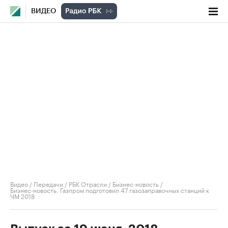
ВИДЕО
Видео
/
Передачи
/
РБК Отрасли / Бизнес-новость
/
Бизнес-новость. Газпром подготовил 47 газозаправочных станций к
ЧМ 2018