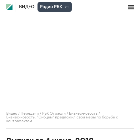
ВИДЕО
Видео
/
Передачи
/
РБК Отрасли / Бизнес-новость
/
Бизнес-новость. "Сибцем" предложил свои меры по борьбе с
контрафактом