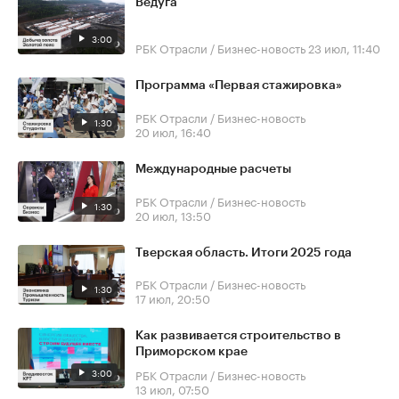
Ведуга
3:00
РБК Отрасли / Бизнес-новость
23 июл, 11:40
Программа «Первая стажировка»
РБК Отрасли / Бизнес-новость
1:30
20 июл, 16:40
Международные расчеты
РБК Отрасли / Бизнес-новость
1:30
20 июл, 13:50
Тверская область. Итоги 2025 года
РБК Отрасли / Бизнес-новость
1:30
17 июл, 20:50
Как развивается строительство в
Приморском крае
3:00
РБК Отрасли / Бизнес-новость
13 июл, 07:50