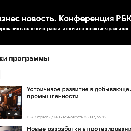
:00
/
00:00
изнес новость. Конференция РБ
рование в телеком отрасли: итоги и перспективы развития
ски программы
Устойчивое развитие в добывающе
промышленности
1:30
РБК Отрасли / Бизнес-новость
06 авг, 22:15
Новые разработки в протезирован