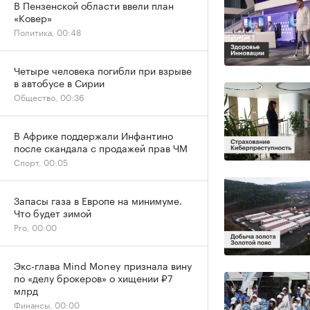
В Пензенской области ввели план
«Ковер»
Политика, 00:48
Четыре человека погибли при взрыве
в автобусе в Сирии
Общество, 00:36
В Африке поддержали Инфантино
после скандала с продажей прав ЧМ
Спорт, 00:05
Запасы газа в Европе на минимуме.
Что будет зимой
Pro, 00:00
Экс-глава Mind Money признала вину
по «делу брокеров» о хищении ₽7
млрд
Финансы, 00:00