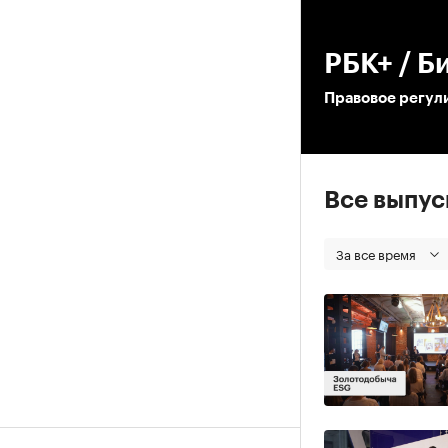
00
РБК+ / Б
Правовое регули
Все выпу
За все время