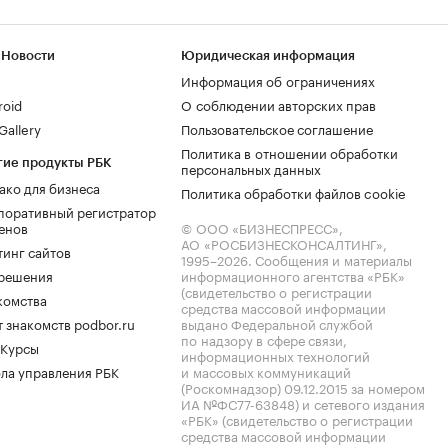
 Новости
Юридическая информация
Информация об ограничениях
roid
О соблюдении авторских прав
allery
Пользовательское соглашение
Политика в отношении обработки
гие продукты РБК
персональных данных
ако для бизнеса
Политика обработки файлов cookie
поративный регистратор
енов
© ООО «БИЗНЕСПРЕСС»,
АО «РОСБИЗНЕСКОНСАЛТИНГ»,
тинг сайтов
1995–2026
. Сообщения и материалы
.решения
информационного агентства «РБК»
(свидетельство о регистрации
комства
средства массовой информации
 знакомств podbor.ru
выдано Федеральной службой
по надзору в сфере связи,
 Курсы
информационных технологий
ла управления РБК
и массовых коммуникаций
(Роскомнадзор) 09.12.2015 за номером
ИА №ФС77-63848) и сетевого издания
«РБК» (свидетельство о регистрации
средства массовой информации