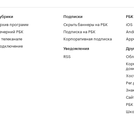
убрики
Подписки
РБК
рхив программ
Скрыть баннеры на РБК
iOS
ечерний РБК
Подписка на РБК
And
 телеканале
Корпоративная подписка
AppG
одключение
Уведомления
Дру
RSS
Обл
Кор
дом
Хос
Рег
Зна
Сайт
РБК
Шко