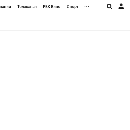
...
пании
Телеканал
РБК Вино
Спорт
ые проекты
Город
Стиль
Крипто
Спецпроекты СПб
логии и медиа
Финансы