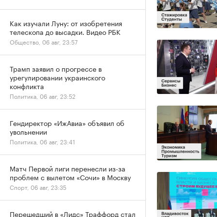
Как изучали Луну: от изобретения
телескопа до высадки. Видео РБК
Общество, 06 авг, 23:57
Трамп заявил о прогрессе в
урегулировании украинского
конфликта
Политика, 06 авг, 23:52
Гендиректор «ИжАвиа» объявил об
увольнении
Политика, 06 авг, 23:41
Матч Первой лиги перенесли из-за
проблем с вылетом «Сочи» в Москву
Спорт, 06 авг, 23:35
Перешедший в «Лидс» Траффорд стал