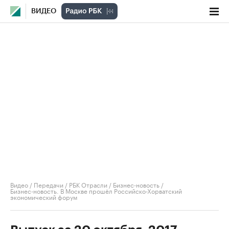
ВИДЕО
Видео
/
Передачи
/
РБК Отрасли / Бизнес-новость
/
Бизнес-новость. В Москве прошёл Российско-Хорватский
экономический форум