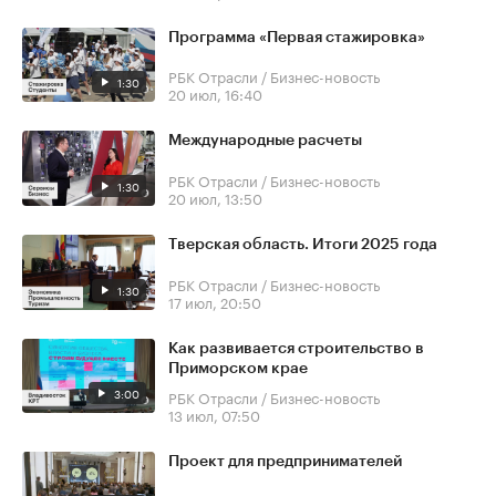
Программа «Первая стажировка»
РБК Отрасли / Бизнес-новость
1:30
20 июл, 16:40
Международные расчеты
РБК Отрасли / Бизнес-новость
1:30
20 июл, 13:50
Тверская область. Итоги 2025 года
РБК Отрасли / Бизнес-новость
1:30
17 июл, 20:50
Как развивается строительство в
Приморском крае
3:00
РБК Отрасли / Бизнес-новость
13 июл, 07:50
Проект для предпринимателей