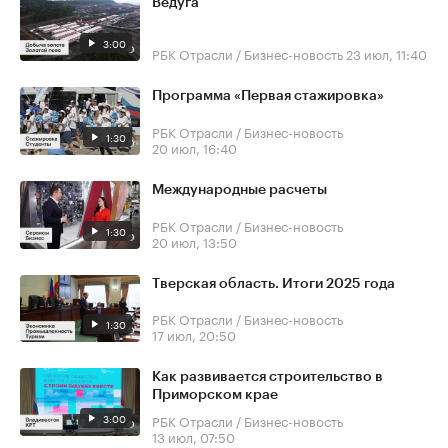
Ведуга
3:00
РБК Отрасли / Бизнес-новость
23 июл, 11:40
Программа «Первая стажировка»
РБК Отрасли / Бизнес-новость
1:30
20 июл, 16:40
Международные расчеты
РБК Отрасли / Бизнес-новость
1:30
20 июл, 13:50
Тверская область. Итоги 2025 года
РБК Отрасли / Бизнес-новость
1:30
17 июл, 20:50
Как развивается строительство в
Приморском крае
3:00
РБК Отрасли / Бизнес-новость
13 июл, 07:50