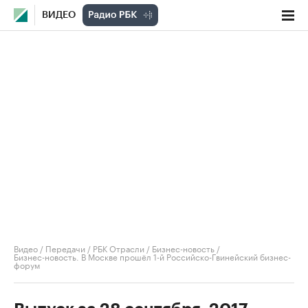
ВИДЕО
Видео
/
Передачи
/
РБК Отрасли / Бизнес-новость
/
Бизнес-новость. В Москве прошёл 1-й Российско-Гвинейский бизнес-
форум