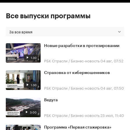
Все выпуски программы
За все время
Новые разработки в протезировании
1:30
РБК Отрасли / Бизнес-новость
04 авг, 07:52
Страховка от кибермошенников
1:30
РБК Отрасли / Бизнес-новость
04 авг, 07:50
Ведуга
3:00
РБК Отрасли / Бизнес-новость
23 июл, 11:40
Программа «Первая стажировка»