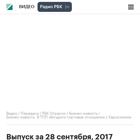
ВИДЕО
Видео
/
Передачи
/
РБК Отрасли / Бизнес-новость
/
Бизнес-новость. В ТПП обсудили торговые отношения с Евросоюзом
Выпуск за 28 сентября, 2017