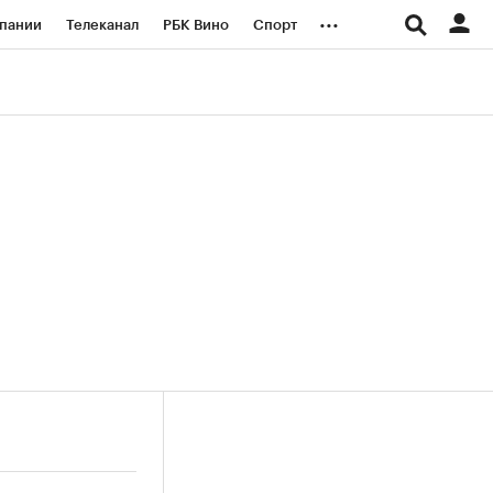
...
пании
Телеканал
РБК Вино
Спорт
ые проекты
Город
Стиль
Крипто
Спецпроекты СПб
логии и медиа
Финансы