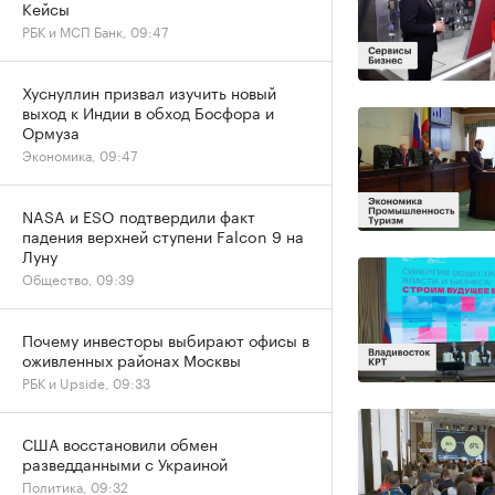
Кейсы
РБК и МСП Банк, 09:47
Хуснуллин призвал изучить новый
выход к Индии в обход Босфора и
Ормуза
Экономика, 09:47
NASA и ESO подтвердили факт
падения верхней ступени Falcon 9 на
Луну
Общество, 09:39
Почему инвесторы выбирают офисы в
оживленных районах Москвы
РБК и Upside, 09:33
США восстановили обмен
разведданными с Украиной
Политика, 09:32