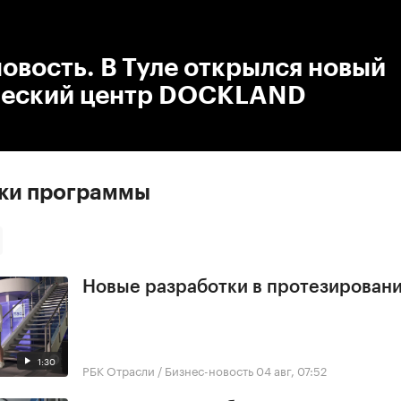
:00
/
00:00
овость. В Туле открылся новый
ческий центр DOCKLAND
ски программы
Новые разработки в протезирован
1:30
РБК Отрасли / Бизнес-новость
04 авг, 07:52