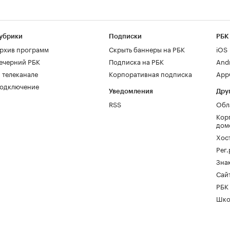
убрики
Подписки
РБК
рхив программ
Скрыть баннеры на РБК
iOS
ечерний РБК
Подписка на РБК
And
 телеканале
Корпоративная подписка
AppG
одключение
Уведомления
Дру
RSS
Обл
Кор
дом
Хос
Рег
Зна
Сайт
РБК
Шко