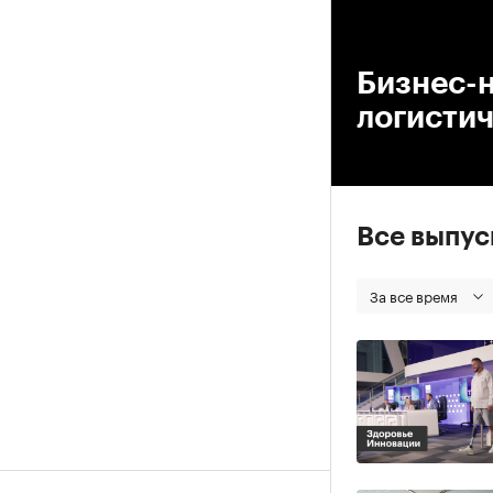
00
Бизнес-н
логисти
Все выпу
За все время