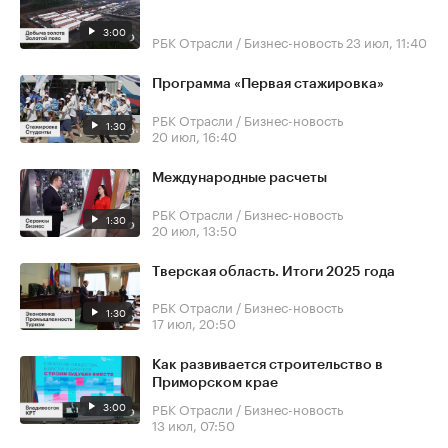
3:00
РБК Отрасли / Бизнес-новость
23 июл, 11:40
Программа «Первая стажировка»
РБК Отрасли / Бизнес-новость
1:30
20 июл, 16:40
Международные расчеты
РБК Отрасли / Бизнес-новость
1:30
20 июл, 13:50
Тверская область. Итоги 2025 года
РБК Отрасли / Бизнес-новость
1:30
17 июл, 20:50
Как развивается строительство в
Приморском крае
3:00
РБК Отрасли / Бизнес-новость
13 июл, 07:50