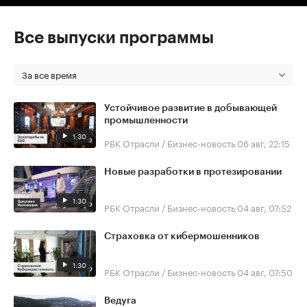
Все выпуски программы
За все время
Устойчивое развитие в добывающей
промышленности
1:30
РБК Отрасли / Бизнес-новость
06 авг, 22:15
Новые разработки в протезировании
1:30
РБК Отрасли / Бизнес-новость
04 авг, 07:52
Страховка от кибермошенников
1:30
РБК Отрасли / Бизнес-новость
04 авг, 07:50
Ведуга