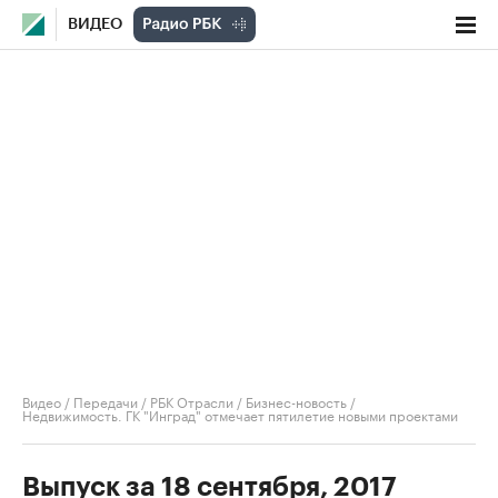
ВИДЕО
Видео
/
Передачи
/
РБК Отрасли / Бизнес-новость
/
Недвижимость. ГК "Инград" отмечает пятилетие новыми проектами
Выпуск за 18 сентября, 2017