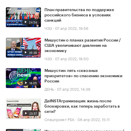
План правительства по поддержке
российского бизнеса в условиях
санкций
24:54
ЧЭЗ
·
07 апр 2022, 19:56
Мишустин о планах развития России /
США увеличивают давление на
экономику
35:38
ЧЭЗ
·
07 апр 2022, 18:50
Мишустин: пять «сквозных
приоритетов» по спасению экономики
России
18:05
ДЕНЬ
·
07 апр 2022, 14:36
ДеINSTAграмизация: жизнь после
блокировки, как теперь заработать в
сети?
25:57
Спецпроект РБК
·
06 апр 2022, 15:11