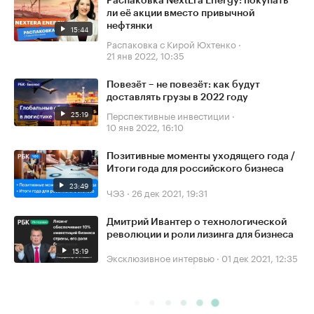
Распаковка NextEra Energy: покупать
ли её акции вместо привычной
нефтянки
15:44
Распаковка с Кирой Юхтенко
·
21 янв 2022, 10:35
Повезёт – не повезёт: как будут
доставлять грузы в 2022 году
25:19
Перспективные инвестиции
·
10 янв 2022, 16:10
Позитивные моменты уходящего года /
Итоги года для российского бизнеса
23:49
ЧЭЗ
·
26 дек 2021, 19:31
Дмитрий Ивантер о технологической
революции и роли лизинга для бизнеса
15:19
Эксклюзивное интервью
·
01 дек 2021, 12:35