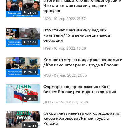
Итоги пятнадцатого дня спецоперации/
Что станет с активами ушедших
брендов
25:06
ЧЭЗ
·
10 мар 2022, 21:57
Что станет с активами ушедших
компаний / 15-й день специальной
операции
26:03
ЧЭЗ
·
10 мар 2022, 19:29
Комплекс мер по поддержке экономики
/ Как изменится рынок труда в России
26:54
ЧЭЗ
·
09 мар 2022, 21:55
Фармарынок, продолжение / Как
бизнес России реагирует на санкции
25:49
ДЕНЬ
·
07 мар 2022, 12:28
Открытие гуманитарных коридоров из
Киева и Харькова /Рынок труда в
России
25:34