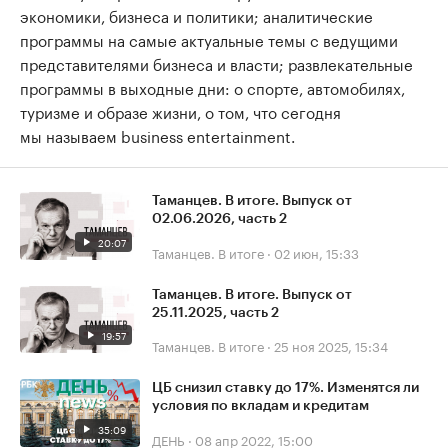
экономики, бизнеса и политики; аналитические
программы на самые актуальные темы с ведущими
представителями бизнеса и власти; развлекательные
программы в выходные дни: о спорте, автомобилях,
туризме и образе жизни, о том, что сегодня
мы называем business entertainment.
Таманцев. В итоге. Выпуск от
02.06.2026, часть 2
20:07
Таманцев. В итоге
·
02 июн, 15:33
Таманцев. В итоге. Выпуск от
25.11.2025, часть 2
19:57
Таманцев. В итоге
·
25 ноя 2025, 15:34
ЦБ снизил ставку до 17%. Изменятся ли
условия по вкладам и кредитам
35:09
ДЕНЬ
·
08 апр 2022, 15:00