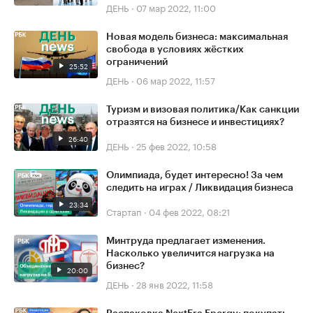
ДЕНЬ
·
07 мар 2022, 11:00
Новая модель бизнеса: максимальная
свобода в условиях жёстких
ограничений
25:52
ДЕНЬ
·
06 мар 2022, 11:57
Туризм и визовая политика/Как санкции
отразятся на бизнесе и инвестициях?
26:40
ДЕНЬ
·
25 фев 2022, 10:58
Олимпиада, будет интересно! За чем
следить на играх / Ликвидация бизнеса
23:34
Стартап
·
04 фев 2022, 08:21
Минтруда предлагает изменения.
Насколько увеличится нагрузка на
бизнес?
20:00
ДЕНЬ
·
28 янв 2022, 11:58