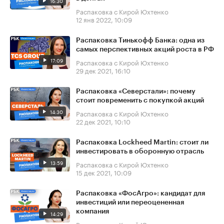
16:30
Распаковка с Кирой Юхтенко
12 янв 2022, 10:09
Распаковка Тинькофф Банка: одна из
самых перспективных акций роста в РФ
17:09
Распаковка с Кирой Юхтенко
29 дек 2021, 16:10
Распаковка «Северстали»: почему
стоит повременить с покупкой акций
14:30
Распаковка с Кирой Юхтенко
22 дек 2021, 10:10
Распаковка Lockheed Martin: стоит ли
инвестировать в оборонную отрасль
13:59
Распаковка с Кирой Юхтенко
15 дек 2021, 10:09
Распаковка «ФосАгро»: кандидат для
инвестиций или переоцененная
компания
14:29
Распаковка с Кирой Юхтенко