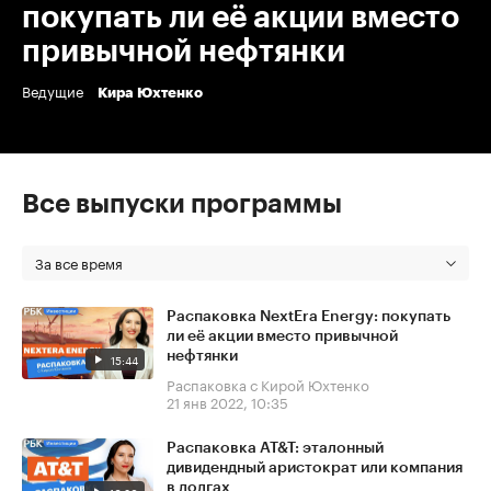
покупать ли её акции вместо
привычной нефтянки
Ведущие
Кира Юхтенко
Все выпуски программы
За все время
Распаковка NextEra Energy: покупать
ли её акции вместо привычной
нефтянки
15:44
Распаковка с Кирой Юхтенко
21 янв 2022, 10:35
Распаковка AT&T: эталонный
дивидендный аристократ или компания
в долгах