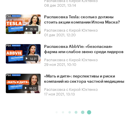
08 дек 2021, 13:14
Распаковка Tesla: сколько должны
стоить акции компании Илона Маска?
15:18
Распаковка с Кирой Юхтенко
01 дек 2021, 12:20
Распаковка AbbVie: «безопасная»
фарма или слабое звено среди лидеров
14:31
Распаковка с Кирой Юхтенко
29 ноя 2021, 10:10
«Мать и дитя»: перспективы и риски
компаний из сектора частной медицины
16:02
Распаковка с Кирой Юхтенко
17 ноя 2021, 13:13