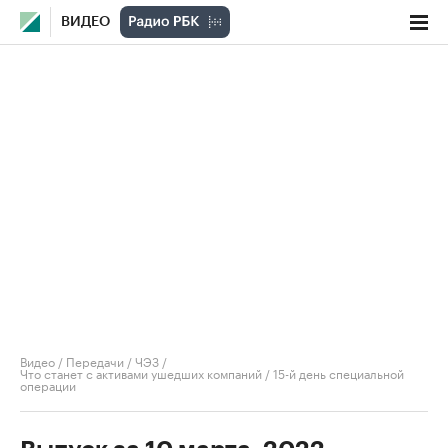
ВИДЕО
Видео
/
Передачи
/
ЧЭЗ
/
Что станет с активами ушедших компаний / 15-й день специальной
операции