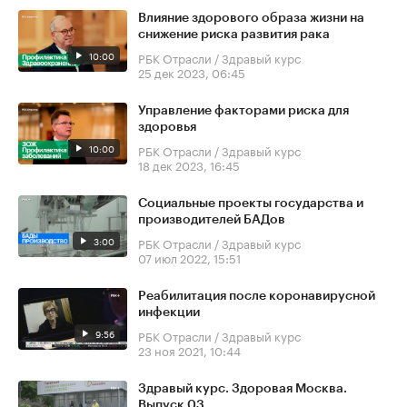
Влияние здорового образа жизни на
снижение риска развития рака
10:00
РБК Отрасли / Здравый курс
25 дек 2023, 06:45
Управление факторами риска для
здоровья
10:00
РБК Отрасли / Здравый курс
18 дек 2023, 16:45
Социальные проекты государства и
производителей БАДов
3:00
РБК Отрасли / Здравый курс
07 июл 2022, 15:51
Реабилитация после коронавирусной
инфекции
9:56
РБК Отрасли / Здравый курс
23 ноя 2021, 10:44
Здравый курс. Здоровая Москва.
Выпуск 03