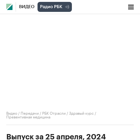
ВИДЕО
Видео
/
Передачи
/
РБК Отрасли / Здравый курс
/
Превентивная медицина
Выпуск за 25 апреля, 2024