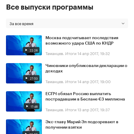
Все выпуски программы
За все время
Москва подсчитывает последствия
возможного удара США по КНДР
22:26
Таманцев. Итоги
14 апр 2017, 19:32
Чиновники опубликовали декларации о
доходах
27:53
Таманцев. Итоги
14 апр 2017, 19:00
ЕСПЧ обязал Россию выплатить
пострадавшим в Беслане €3 миллиона
17:48
Таманцев. Итоги
13 апр 2017, 19:37
Экс-главу Марий Эл подозревают в
получении взятки