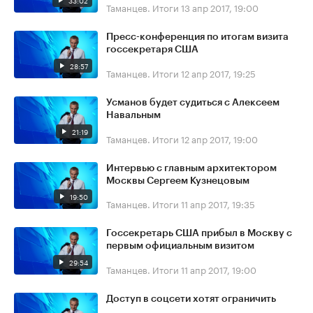
33:02
Таманцев. Итоги
13 апр 2017, 19:00
Пресс-конференция по итогам визита
госсекретаря США
28:57
Таманцев. Итоги
12 апр 2017, 19:25
Усманов будет судиться с Алексеем
Навальным
21:19
Таманцев. Итоги
12 апр 2017, 19:00
Интервью с главным архитектором
Москвы Сергеем Кузнецовым
19:50
Таманцев. Итоги
11 апр 2017, 19:35
Госсекретарь США прибыл в Москву с
первым официальным визитом
29:54
Таманцев. Итоги
11 апр 2017, 19:00
Доступ в соцсети хотят ограничить