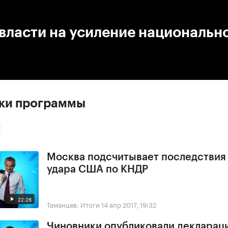
:00
/
00:00
власти на усиление национальн
ски программы
Москва подсчитывает последствия
удара США по КНДР
22:26
Таманцев. Итоги
14 апр 2017, 19:32
Чиновники опубликовали деклараци