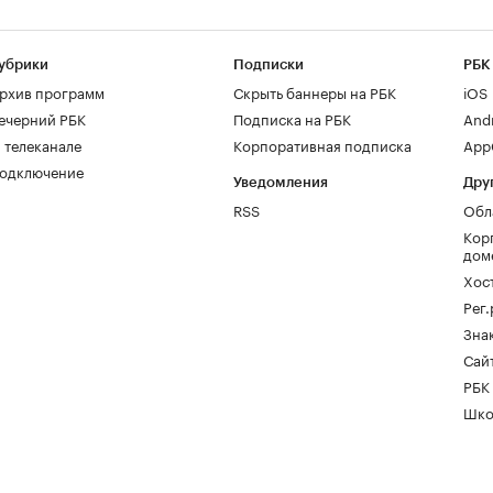
убрики
Подписки
РБК
рхив программ
Скрыть баннеры на РБК
iOS
ечерний РБК
Подписка на РБК
And
 телеканале
Корпоративная подписка
AppG
одключение
Уведомления
Дру
RSS
Обл
Кор
дом
Хос
Рег
Зна
Сайт
РБК
Шко