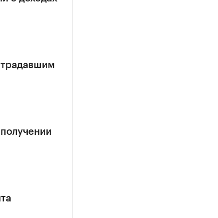
страдавшим
 получении
ита