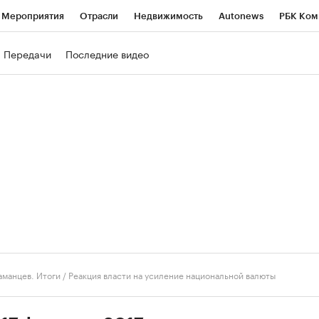
Мероприятия
Отрасли
Недвижимость
Autonews
РБК Ком
ние
РБК Курсы
РБК Life
Тренды
Визионеры
Национальн
Передачи
Последние видео
б
Исследования
Кредитные рейтинги
Франшизы
Газета
роверка контрагентов
Политика
Экономика
Бизнес
Техно
аманцев. Итоги
/
Реакция власти на усиление национальной валюты