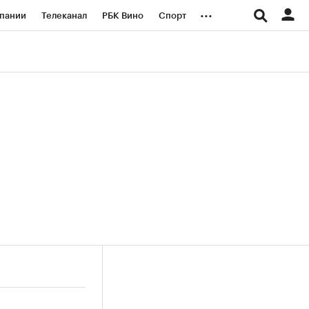
...
пании
Телеканал
РБК Вино
Спорт
ые проекты
Город
Стиль
Крипто
Спецпроекты СПб
логии и медиа
Финансы