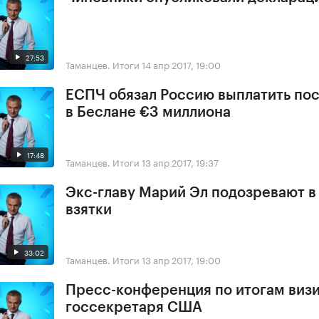
27:53
Таманцев. Итоги
14 апр 2017, 19:00
ЕСПЧ обязал Россию выплатить по
в Беслане €3 миллиона
17:48
Таманцев. Итоги
13 апр 2017, 19:37
Экс-главу Марий Эл подозревают в
взятки
33:02
Таманцев. Итоги
13 апр 2017, 19:00
Пресс-конференция по итогам виз
госсекретаря США