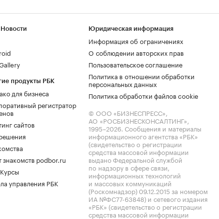
 Новости
Юридическая информация
Информация об ограничениях
roid
О соблюдении авторских прав
allery
Пользовательское соглашение
Политика в отношении обработки
гие продукты РБК
персональных данных
ако для бизнеса
Политика обработки файлов cookie
поративный регистратор
енов
© ООО «БИЗНЕСПРЕСС»,
АО «РОСБИЗНЕСКОНСАЛТИНГ»,
тинг сайтов
1995–2026
. Сообщения и материалы
.решения
информационного агентства «РБК»
(свидетельство о регистрации
комства
средства массовой информации
 знакомств podbor.ru
выдано Федеральной службой
по надзору в сфере связи,
 Курсы
информационных технологий
ла управления РБК
и массовых коммуникаций
(Роскомнадзор) 09.12.2015 за номером
ИА №ФС77-63848) и сетевого издания
«РБК» (свидетельство о регистрации
средства массовой информации