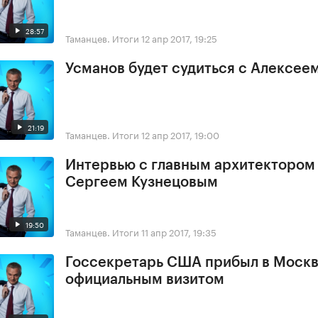
28:57
Таманцев. Итоги
12 апр 2017, 19:25
Усманов будет судиться с Алексее
21:19
Таманцев. Итоги
12 апр 2017, 19:00
Интервью с главным архитектором
Сергеем Кузнецовым
19:50
Таманцев. Итоги
11 апр 2017, 19:35
Госсекретарь США прибыл в Москв
официальным визитом