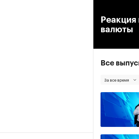
00
Реакция 
валюты
Все выпу
За все время